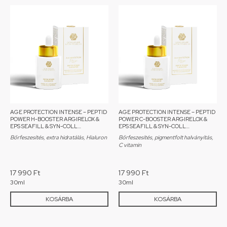
AGE PROTECTION INTENSE – PEPTID
AGE PROTECTION INTENSE – PEPTID
POWER H-BOOSTER ARGIRELOX &
POWER C-BOOSTER ARGIRELOX &
EPS SEAFILL & SYN-COLL
EPS SEAFILL & SYN-COLL
PEPTIDDEL
PEPTIDDEL
Bőrfeszesítés, extra hidratálás, Hialuron
Bőrfeszesítés, pigmentfolt halványítás,
C vitamin
17 990
Ft
17 990
Ft
30ml
30ml
KOSÁRBA
KOSÁRBA