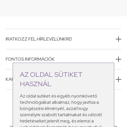
IRATKOZZ FEL HÍRLEVELÜNKRE!
FONTOS INFORMÁCIÓK
AZ OLDAL SÜTIKET
KAPCSOLAT
HASZNÁL
Az oldal sütiket és egyéb nyomkövető
technológiákat alkalmaz, hogy javítsa a
böngészési élményét, azzal hogy
személyre szabott tartalmakat és célzott
hirdetéseket jelenít meg, és elemzi a
A Schüssler Natur CosMEDics natúr kozmetikumaiban megtalálod a
legértékesebb ásványi sókat, amelyek a leggyakoribb bőrproblémákra