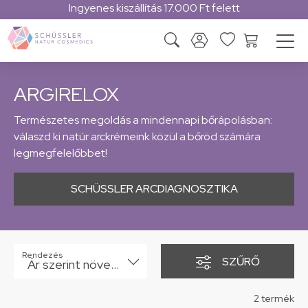
Ingyenes kiszállítás 17.000 Ft felett
ARGIRELOX
Természetes megoldás a mindennapi bőrápolásban:
válaszd ki natúr arckrémeink közül a bőröd számára
legmegfelelőbbet!
SCHÜSSLER ARCDIAGNOSZTIKA
Rendezés
SZŰRŐ
Ár szerint növekvő
2 termék