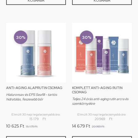
KOSÁRBA
KOSÁRBA
30%
30%
ANTI-AGING ALAPRUTIN CSOMAG
KOMPLETT ANTI-AGING RUTIN
CSOMAG
Hialuronsav és EPS Seafill – tartós
Teljes 24 órás anti-aging rutin arcra és
hidratálás, feszesebb bőr
szemkörnyékre
Elmúlt 30 nap legalacsonyabb ára:
Elmúlt 30 nap legalacsonyabb ára:
15 179
Ft
20 969
Ft
10 625
Ft
14 679
Ft
15 179
Ft
20 969
Ft