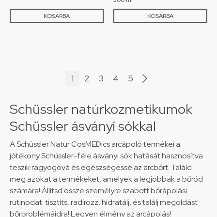
KOSÁRBA
KOSÁRBA
1
2
3
4
5
Schüssler natúrkozmetikumok
Schüssler ásványi sókkal
A Schüssler Natur CosMEDics arcápoló termékei a
jótékony Schüssler-féle ásványi sók hatását hasznosítva
teszik ragyogóvá és egészségessé az arcbőrt. Találd
meg azokat a termékeket, amelyek a legjobbak a bőröd
számára! Állítsd össze személyre szabott bőrápolási
rutinodat: tisztíts, radírozz, hidratálj, és találj megoldást
bőrproblémáidra! Legyen élmény az arcápolás!