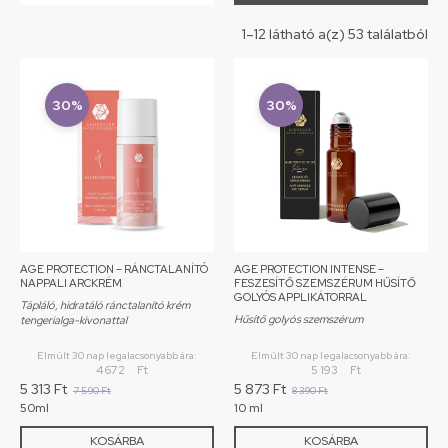
1–12 látható a(z) 53 találatból
30%
30%
AGE PROTECTION – RÁNCTALANÍTÓ
AGE PROTECTION INTENSE –
NAPPALI ARCKRÉM
FESZESÍTŐ SZEMSZÉRUM HŰSÍTŐ
GOLYÓS APPLIKÁTORRAL
Tápláló, hidratáló ránctalanító krém
Hűsítő golyós szemszérum
tengerialga-kivonattal
Elmúlt 30 nap legalacsonyabb ára:
Elmúlt 30 nap legalacsonyabb ára:
4 672
Ft
5 193
Ft
5 313
Ft
5 873
Ft
7 590
Ft
8 390
Ft
50ml
10 ml
KOSÁRBA
KOSÁRBA