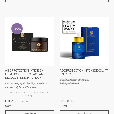
35%
AGE PROTECTION INTENSE –
AGE PROTECTION INTENSE EXOLIFT
FIRMING & LIFTING FACE AND
SZÉRUM
DÉCOLLETÉ NIGHT CREAM
Bőrfeszesítés, innovatív,
Feszesítés peptiddel, jégborszőlő-
kollagénfokozó
kivonattal, NovoRetinnel
Elmúlt 30 nap legalacsonyabb ára:
8 053
Ft
8 184
Ft
17 990
Ft
12 590
Ft
50ml
30ml