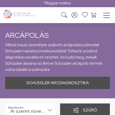
Magyar márka
ARCÁPOLÁS
Állítsd össze személyre szabott arcápolási rutinodat
Schüssler natúrkozmetikumokból! Töltsd ki a bőröd
állapotára vonatkozó tesztet, és tudd meg, melyik
Schüssler ásványi só illetve Schüssler arcápoló termék
volna ideális a számodra.
SCHÜSSLER ARCDIAGNOSZTIKA
Rendezés
SZŰRŐ
Ár szerint növekvő