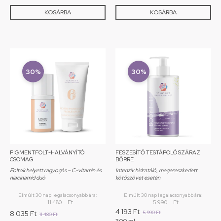
KOSÁRBA
KOSÁRBA
30%
30%
PIGMENTFOLT-HALVÁNYÍTÓ
FESZESÍTŐ TESTÁPOLÓ SZÁRAZ
CSOMAG
BŐRRE
Foltok helyett ragyogás – C-vitamin és
Intenzív hidratáló, megereszkedett
niacinamid duó
kötőszövet esetén
Elmúlt 30 nap legalacsonyabb ára:
Elmúlt 30 nap legalacsonyabb ára:
11 480
Ft
5 990
Ft
4 193
Ft
8 035
Ft
5 990
Ft
11 480
Ft
300 ml