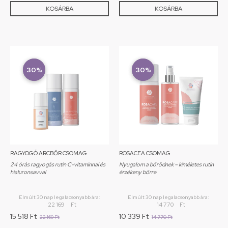
KOSÁRBA
KOSÁRBA
New!
30%
New!
30%
RAGYOGÓ ARCBŐR CSOMAG
ROSACEA CSOMAG
24 órás ragyogás rutin C-vitaminnal és
Nyugalom a bőrödnek – kíméletes rutin
hialuronsavval
érzékeny bőrre
Elmúlt 30 nap legalacsonyabb ára:
Elmúlt 30 nap legalacsonyabb ára:
22 169
Ft
14 770
Ft
15 518
Ft
10 339
Ft
22 169
Ft
14 770
Ft