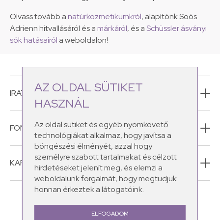
Olvass tovább a
natúrkozmetikumkról
, alapítónk Soós
Adrienn hitvallásáról és a
márkáról
, és a
Schüssler ásványi
sók hatásairól
a weboldalon!
AZ OLDAL SÜTIKET
IRATKOZZ FEL HÍRLEVELÜNKRE!
HASZNÁL
Az oldal sütiket és egyéb nyomkövető
FONTOS INFORMÁCIÓK
technológiákat alkalmaz, hogy javítsa a
böngészési élményét, azzal hogy
személyre szabott tartalmakat és célzott
KAPCSOLAT
hirdetéseket jelenít meg, és elemzi a
weboldalunk forgalmát, hogy megtudjuk
honnan érkeztek a látogatóink.
ELFOGADOM