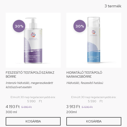
3 termék
30%
30%
FESZESÍTŐ TESTÁPOLÓ SZÁRAZ
HIDRATÁLÓ TESTÁPOLÓ
BŐRRE
NARANCSBŐRRE
Intenzív hidratáló, megereszkedett
Hidratáló, feszesítő hatású
kötőszövet esetén
Elmúlt 30 nap legalacsonyabb ára:
Elmúlt 30 nap legalacsonyabb ára:
5 990
Ft
5 590
Ft
4 193
Ft
3 913
Ft
5 990
Ft
5 590
Ft
300 ml
200ml
KOSÁRBA
KOSÁRBA