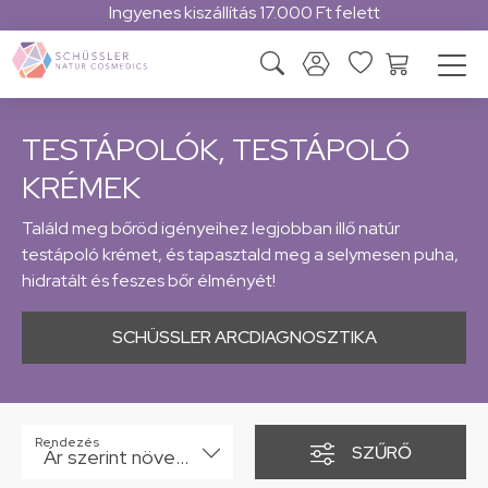
Ingyenes kiszállítás 17.000 Ft felett
TESTÁPOLÓK, TESTÁPOLÓ
KRÉMEK
Találd meg bőröd igényeihez legjobban illő natúr
testápoló krémet, és tapasztald meg a selymesen puha,
hidratált és feszes bőr élményét!
SCHÜSSLER ARCDIAGNOSZTIKA
Rendezés
SZŰRŐ
Ár szerint növekvő