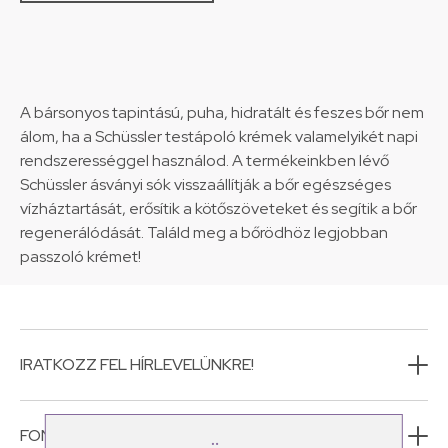
A bársonyos tapintású, puha, hidratált és feszes bőr nem
álom, ha a Schüssler testápoló krémek valamelyikét napi
rendszerességgel használod. A termékeinkben lévő
Schüssler ásványi sók visszaállítják a bőr egészséges
vízháztartását, erősítik a kötőszöveteket és segítik a bőr
regenerálódását. Találd meg a bőrödhöz legjobban
passzoló krémet!
IRATKOZZ FEL HÍRLEVELÜNKRE!
FONTOS INFORMÁCIÓK