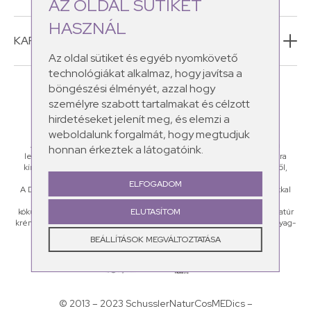
AZ OLDAL SÜTIKET
HASZNÁL
KAPCSOLAT
Az oldal sütiket és egyéb nyomkövető
technológiákat alkalmaz, hogy javítsa a
böngészési élményét, azzal hogy
személyre szabott tartalmakat és célzott
hirdetéseket jelenít meg, és elemzi a
weboldalunk forgalmát, hogy megtudjuk
A Schüssler Natur CosMEDics natúr kozmetikumaiban megtalálod a
honnan érkeztek a látogatóink.
legértékesebb ásványi sókat, amelyek a leggyakoribb bőrproblémákra
kínálnak megoldást: legyen szó ráncok kialakulásáról, pattanásos bőrről,
pigmentációs zavarról vagy narancsbőr megjelenéséről.
ELFOGADOM
A Dr.Schüssler-féle ásványi sókat 100%-ban természetes alapanyagokkal
ötvöztük, többek között a shea vajat, az argánolajat, jojobaolajat és a
ELUTASÍTOM
kókuszdió vajat használunk fel termékeink készítésekor. A Schüssler natúr
krémek a maximális kényeztetés mellett helyreállítják a bőr ásványanyag-
háztartását, mely ezáltal egészséges, élettel teli lesz!
BEÁLLÍTÁSOK MEGVÁLTOZTATÁSA
© 2013 – 2023 SchusslerNaturCosMEDics –