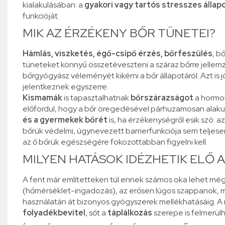
kialakulásában: a
gyakori vagy tartós stresszes állap
funkcióját.
MIK AZ ÉRZÉKENY BŐR TÜNETEI?
Hámlás, viszketés, égő-csípő érzés, bőrfeszülés
, b
tüneteket könnyű összetéveszteni a száraz bőrre jelle
bőrgyógyász véleményét kikérni a bőr állapotáról. Azt is 
jelentkeznek egyszerre.
Kismamák
is tapasztalhatnak
bőrszárazságot
a hormon
előfordul, hogy a bőr öregedésével párhuzamosan alakul
és a gyermekek bőrét
is, ha érzékenységről esik szó: a
bőrük védelmi, úgynevezett barrierfunkciója sem teljesen k
az ő bőrük egészségére fokozottabban figyelni kell.
MILYEN HATÁSOK IDÉZHETIK ELŐ
A fent már említetteken túl ennek számos oka lehet mé
(hőmérséklet-ingadozás), az erősen lúgos szappanok, m
használatán át bizonyos gyógyszerek mellékhatásáig. A má
folyadékbevitel
, sőt a
táplálkozás
szerepe is felmerülh