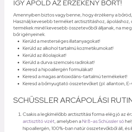
ÍGY ÁPOLD AZ ÉRZÉKENY BŐRT!
Amennyiben biztos vagy benne, hogy érzékeny a bőröd, k
Használj kevesebb terméket arctisztításhoz, ápoláshoz, de
termékek minél kevesebb összetevőből álljanak, na meg 
bőr igényeinek.
Kerüld a mesterséges illatanyagokat!
Kerüld az alkohol tartalmú kozmetikumokat!
Kerüld az illóolajokat!
Kerüld a durva szemcsés radírokat!
Keresd a hipoallergén formulákat!
Keresd a magas antioxidáns-tartalmú termékeket!
Keresd a bőrnyugtató összetevőket (pl. allantoin, E-v
SCHÜSSLER ARCÁPOLÁSI RUTI
Csakis a legkímélőbb arctisztítási forma elég jó az é
arctisztító vizét
, amelyben a
Nr.8-as Schüssler só
hely
hipoallergén, 100%-ban natúr összetevőkből áll, és 