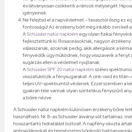
és látványosan csökkenti a ráncok mélységét. Hipoal
igényeinek.
Ne felejtsd el a napvédelmet – tavasztól őszig ez eg
fontosságú! Az érzékeny bőrt még inkább óvni kell 
A
Schüssler natúr napkrém
egy olyan fizikai fényvé
fejlesztettünk ki. Rosaceásoknak, nagyon érzékeny 
válasszanak, azoknak pedig, akik allergiások a kémiai
fényvédők úgy működnek, hogy visszaverik a fényt a
sugárzás ellen is védelmet nyújtanak.
A
Schüssler SPF 20 natúr napkrém
széles spektrumú f
visszatükrözik a fénysugarakat. A cink-oxid és titán
teljes UV-spektrumtól védenek. Ezzel szemben a ké
gyakran tele vannak olyan szintetikus fényszűrő an
a bőrre nézve.
A Schüssler natúr napkrém különösen érzékeny bőrre lett 
használható. Nr. 8-as Schüssler ásványi sót tartalmaz, mel
hosszantartó hidratálást biztosít. A napfény okozta árt
antioxidánsokat és természetes bőrápoló hatóanyagokat