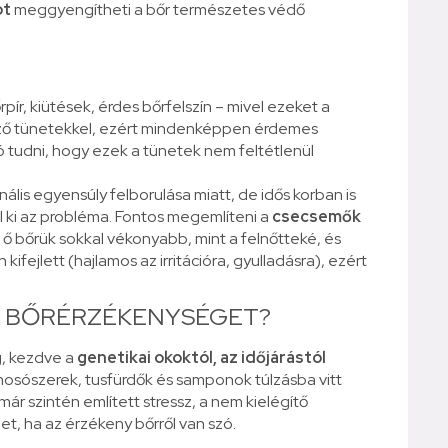
ot
meggyengítheti a bőr természetes védő
őrpír, kiütések, érdes bőrfelszín – mivel ezeket a
mző tünetekkel, ezért mindenképpen érdemes
jó tudni, hogy ezek a tünetek nem feltétlenül
ális egyensúly felborulása miatt, de idős korban is
 ki az probléma. Fontos megemlíteni a
csecsemők
z ő bőrük sokkal vékonyabb, mint a felnőtteké, és
ifejlett (hajlamos az irritációra, gyulladásra), ezért
 A BŐRÉRZÉKENYSÉGET?
g, kezdve a
genetikai okoktól, az időjárástól
osószerek, tusfürdők és samponok túlzásba vitt
r szintén említett stressz, a nem kielégítő
et, ha az érzékeny bőrről van szó.