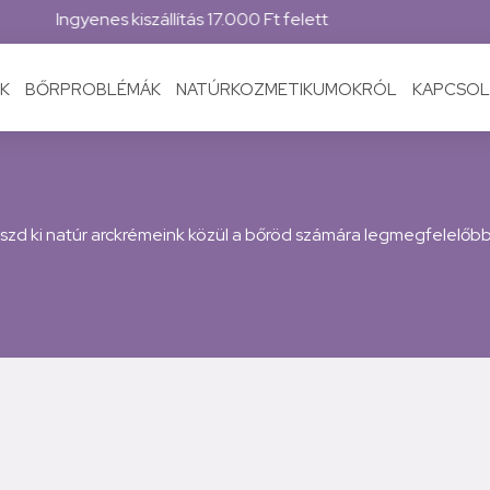
Magyar márka
K
BŐRPROBLÉMÁK
NATÚRKOZMETIKUMOKRÓL
KAPCSOL
zd ki natúr arckrémeink közül a bőröd számára legmegfelelőbb