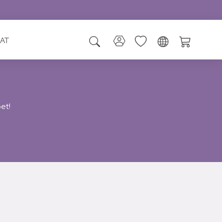
AT
et!