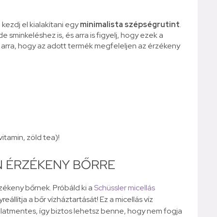
ezdj el kialakítani egy
minimalista szépségrutint
.
 sminkeléshez is, és arra is figyelj, hogy ezek a
arra, hogy az adott termék megfeleljen az érzékeny
itamin, zöld tea)!
N ÉRZÉKENY BŐRRE
rzékeny bőrnek. Próbáld ki a
Schüssler micellás
reállítja a bőr vízháztartását! Ez a micellás víz
illatmentes, így biztos lehetsz benne, hogy nem fogja