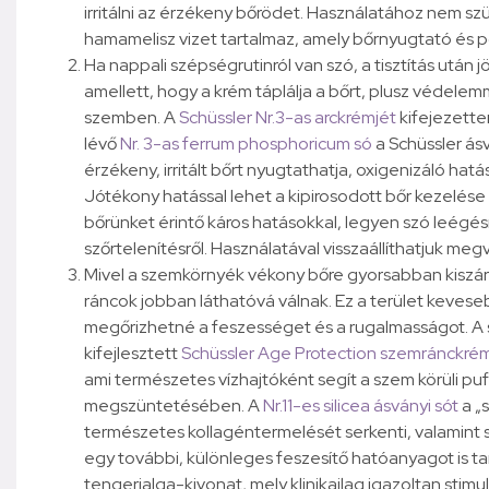
irritálni az érzékeny bőrödet. Használatához nem szük
hamamelisz vizet tartalmaz, amely bőrnyugtató és p
Ha nappali szépségrutinról van szó, a tisztítás után
amellett, hogy a krém táplálja a bőrt, plusz védelem
szemben. A
Schüssler Nr.3-as arckrémjét
kifejezetten
lévő
Nr. 3-as ferrum phosphoricum só
a Schüssler ás
érzékeny, irritált bőrt nyugtathatja, oxigenizáló hat
Jótékony hatással lehet a kipirosodott bőr kezelése 
bőrünket érintő káros hatásokkal, legyen szó leégésrő
szőrtelenítésről. Használatával visszaállíthatjuk meg
Mivel a szemkörnyék vékony bőre gyorsabban kiszá
ráncok jobban láthatóvá válnak. Ez a terület keveseb
megőrizhetné a feszességet és a rugalmasságot. A s
kifejlesztett
Schüssler Age Protection szemránckré
ami természetes vízhajtóként segít a szem körüli puf
megszüntetésében. A
Nr.11-es silicea ásványi sót
a „
természetes kollagéntermelését serkenti, valamint szö
egy további, különleges feszesítő hatóanyagot is ta
tengerialga-kivonat, mely klinikailag igazoltan stimu