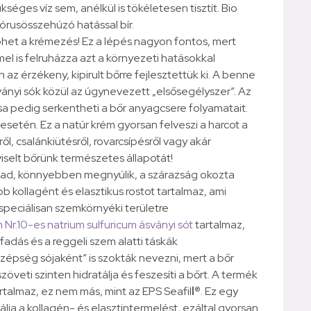
séges víz sem, anélkül is tökéletesen tisztít. Bio
órusösszehúzó hatással bír.
 jöhet a krémezés! Ez a lépés nagyon fontos, mert
mel is felruházza azt a környezeti hatásokkal
 az érzékeny, kipirult bőrre fejlesztettük ki. A benne
ványi sók közül az úgynevezett „elsősegélyszer”. Az
ása pedig serkentheti a bőr anyagcsere folyamatait.
esetén. Ez a natúr krém gyorsan felveszi a harcot a
l, csalánkiütésről, rovarcsípésről vagy akár
viselt bőrünk természetes állapotát!
rad, könnyebben megnyúlik, a szárazság okozta
b kollagént és elasztikus rostot tartalmaz, ami
peciálisan szemkörnyéki területre
m
Nr.10-es natrium sulfuricum ásványi sót
tartalmaz,
fadás és a reggeli szem alatti táskák
szépség sójaként” is szokták nevezni, mert a bőr
veti szinten hidratálja és feszesíti a bőrt. A termék
rtalmaz, ez nem más, mint az EPS Seafil
l®
. Ez egy
lálja a kollagén- és elasztintermelést, ezáltal gyorsan