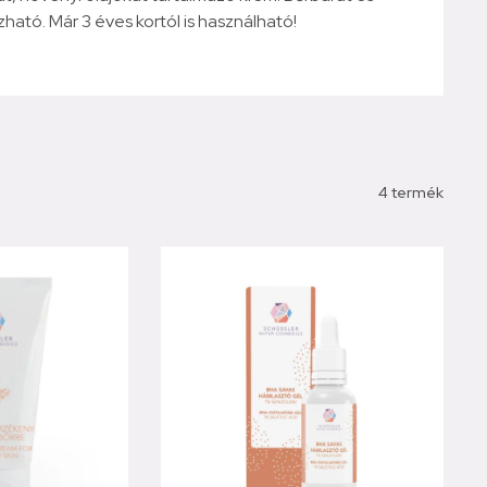
mazható. Már 3 éves kortól is használható!
4 termék