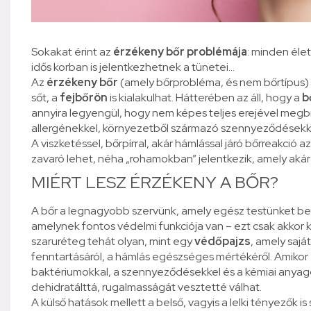
Sokakat érint az
érzékeny bőr problémája
: minden élet
idős korban is jelentkezhetnek a tünetei…
Az
érzékeny bőr
(amely bőrprobléma, és nem bőrtípus) 
sőt, a
fejbőrön
is kialakulhat. Hátterében az áll, hogy a
b
annyira legyengül, hogy nem képes teljes erejével megbi
allergénekkel, környezetből származó szennyeződésekke
A viszketéssel, bőrpírral, akár hámlással járó bőrreakció 
zavaró lehet, néha „rohamokban” jelentkezik, amely akár 
MIÉRT LESZ ÉRZÉKENY A BŐR?
A bőr a legnagyobb szervünk, amely egész testünket be
amelynek fontos védelmi funkciója van – ezt csak akkor 
szaruréteg tehát olyan, mint egy
védőpajzs
, amely saj
fenntartásáról, a hámlás egészséges mértékéről. Amikor
baktériumokkal, a szennyeződésekkel és a kémiai anyago
dehidratálttá, rugalmasságát vesztetté válhat.
A külső hatások mellett a belső, vagyis a lelki tényezők 