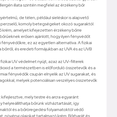
lergén illata szintén megfelel az érzékeny bőr
yértelmű, de télen, például síeléskor is alapvető
a perzselő, komoly betegségeket okozó sugaraktól.
dő krém, amelyet kifejezetten érzékeny bőrre
bőrűeknek erősen ajánlott, hogy ilyen fényvédőt
 fényvédőkre, ez az egyetlen alternatíva. A fizikai
 bőrről, és eredeti formájukban az UVA és az UVB
izikai UV védelmet nyújt, azaz az UV-filterek
-dioxid a természetben is előforduló összetevők és a
miai fényvédők csupán elnyelik az UV sugarakat, és
yagokkal, melyek potenciálisan veszélyes összetevők
kifejlesztve, mely testre és arcra egyaránt
y helyreállíthatja bőrünk vízháztartását, így
almaktól és a bőröregedési folyamatoktól védő
, növényi olajokat tartalmazó krém. Bőrbarát és