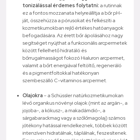
tonizálással érdemes folytatni:
a rutinnak
ez a fontos mozzanata helyreállítja a bőr pH-
ját, összehúzza a pórusokat és felkészíti a
kozmetikumokban rejlő értékes hatóanyagok
befogadására. Az érett bőr ápolásához nagy
segítséget nyújthat a funkcionális arcpermetek
között fellelhető hidratáló és
bőrrugalmasságot fokozó Hialuron arcpermet,
valamit a bőrt energiával feltöltő, regeneráló
és a pigmentfoltokkal hatékonyan
szembeszálló C-vitaminos arcpermet.
Olajokra
– a Schüssler natúrkozmetikumokan
lévő organikus növényi olajok (mint az argán-, a
jojoba-, a kókusz-, a makadámdió-, a
sárgabarackmag vagy a szőlőmagolaj) számos
jótékony hatással rendelkeznek, többek között
intenzíven hidratálnak, táplálnak, feszesítenek.