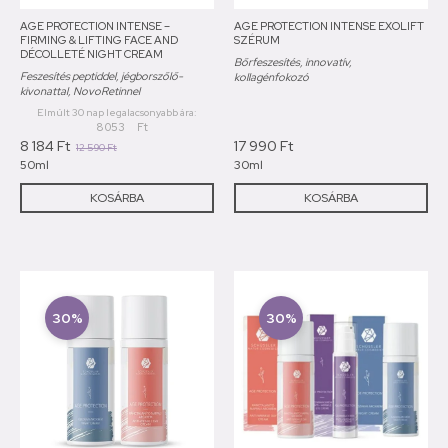
AGE PROTECTION INTENSE –
AGE PROTECTION INTENSE EXOLIFT
FIRMING & LIFTING FACE AND
SZÉRUM
DÉCOLLETÉ NIGHT CREAM
Bőrfeszesítés, innovatív,
Feszesítés peptiddel, jégborszőlő-
kollagénfokozó
kivonattal, NovoRetinnel
Elmúlt 30 nap legalacsonyabb ára:
8 053
Ft
8 184
Ft
17 990
Ft
12 590
Ft
50ml
30ml
KOSÁRBA
KOSÁRBA
30%
30%