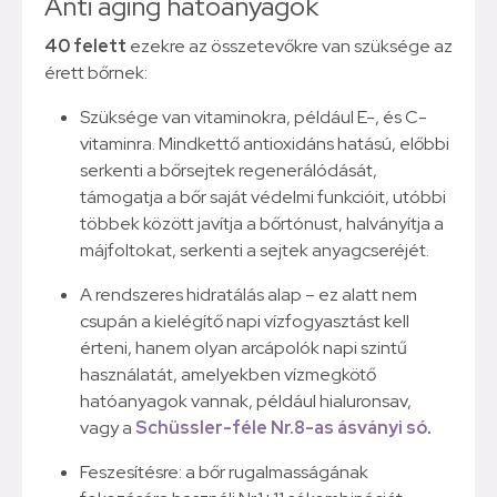
Anti aging hatóanyagok
40 felett
ezekre az összetevőkre van szüksége az
érett bőrnek:
Szüksége van vitaminokra, például E-, és C-
vitaminra. Mindkettő antioxidáns hatású, előbbi
serkenti a bőrsejtek regenerálódását,
támogatja a bőr saját védelmi funkcióit, utóbbi
többek között javítja a bőrtónust, halványítja a
májfoltokat, serkenti a sejtek anyagcseréjét.
A rendszeres hidratálás alap – ez alatt nem
csupán a kielégítő napi vízfogyasztást kell
érteni, hanem olyan arcápolók napi szintű
használatát, amelyekben vízmegkötő
hatóanyagok vannak, például hialuronsav,
vagy a
Schüssler-féle Nr.8-as ásványi só
.
Feszesítésre: a bőr rugalmasságának