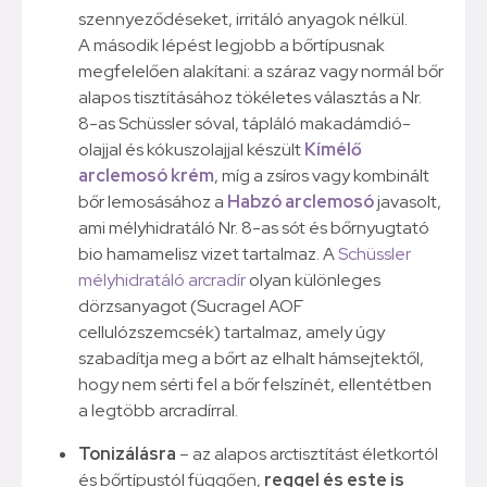
szennyeződéseket, irritáló anyagok nélkül.
A második lépést legjobb a bőrtípusnak
megfelelően alakítani: a száraz vagy normál bőr
alapos tisztításához tökéletes választás a Nr.
8-as Schüssler sóval, tápláló makadámdió-
olajjal és kókuszolajjal készült
Kímélő
arclemosó krém
, míg a zsíros vagy kombinált
bőr lemosásához a
Habzó arclemosó
javasolt,
ami mélyhidratáló Nr. 8-as sót és bőrnyugtató
bio hamamelisz vizet tartalmaz. A
Schüssler
mélyhidratáló arcradír
olyan különleges
dörzsanyagot (Sucragel AOF
cellulózszemcsék) tartalmaz, amely úgy
szabadítja meg a bőrt az elhalt hámsejtektől,
hogy nem sérti fel a bőr felszínét, ellentétben
a legtöbb arcradírral.
Tonizálásra
– az alapos arctisztítást életkortól
és bőrtípustól függően,
reggel és este is