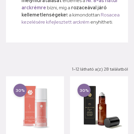
mélyhidratálását
érdemes a
Nr. 8-as natúr
arckrémre
bízni, míg a
rozaceával járó
kellemetlenségeke
t a kimondottan
Rosacea
kezelésére kifejlesztett arckrém
enyhítheti.
1–12 látható a(z) 28 találatból
30%
30%