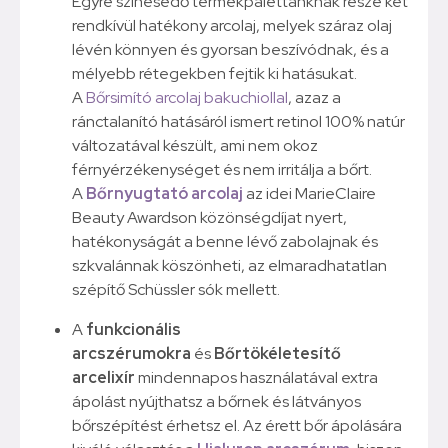
Egyre színesedő termékpalettánknak része két
rendkívül hatékony arcolaj, melyek száraz olaj
lévén könnyen és gyorsan beszívódnak, és a
mélyebb rétegekben fejtik ki hatásukat.
A
Bőrsimító arcolaj bakuchiollal
, azaz a
ránctalanító hatásáról ismert retinol 100% natúr
változatával készült, ami nem okoz
férnyérzékenységet és nem irritálja a bőrt.
A
Bőrnyugtató arcolaj
az idei MarieClaire
Beauty Awardson közönségdíjat nyert,
hatékonyságát a benne lévő zabolajnak és
szkvalánnak köszönheti, az elmaradhatatlan
szépítő Schüssler sók mellett.
A
funkcionális
arcszérumokra
és
Bőrtökéletesítő
arcelixír
mindennapos használatával extra
ápolást nyújthatsz a bőrnek és látványos
bőrszépítést érhetsz el. Az érett bőr ápolására