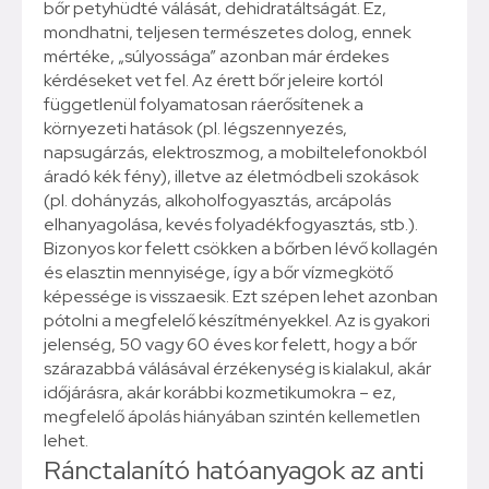
bőr petyhüdté válását, dehidratáltságát. Ez,
mondhatni, teljesen természetes dolog, ennek
mértéke, „súlyossága” azonban már érdekes
kérdéseket vet fel. Az érett bőr jeleire kortól
függetlenül folyamatosan ráerősítenek a
környezeti hatások (pl. légszennyezés,
napsugárzás, elektroszmog, a mobiltelefonokból
áradó kék fény), illetve az életmódbeli szokások
(pl. dohányzás, alkoholfogyasztás, arcápolás
elhanyagolása, kevés folyadékfogyasztás, stb.).
Bizonyos kor felett csökken a bőrben lévő kollagén
és elasztin mennyisége, így a bőr vízmegkötő
képessége is visszaesik. Ezt szépen lehet azonban
pótolni a megfelelő készítményekkel. Az is gyakori
jelenség, 50 vagy 60 éves kor felett, hogy a bőr
szárazabbá válásával érzékenység is kialakul, akár
időjárásra, akár korábbi kozmetikumokra – ez,
megfelelő ápolás hiányában szintén kellemetlen
lehet.
Ránctalanító hatóanyagok az anti