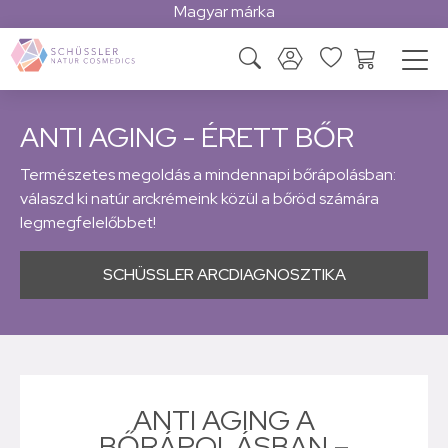
Magyar márka
ANTI AGING - ÉRETT BŐR
Természetes megoldás a mindennapi bőrápolásban:
válaszd ki natúr arckrémeink közül a bőröd számára
legmegfelelőbbet!
SCHÜSSLER ARCDIAGNOSZTIKA
ANTI AGING A
BŐRÁPOLÁSBAN –