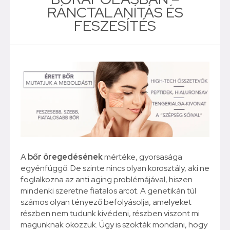
RÁNCTALANÍTÁS ÉS
FESZESÍTÉS
A
bőr öregedésének
mértéke, gyorsasága
egyénfüggő. De szinte nincs olyan korosztály, aki ne
foglalkozna az anti aging problémájával, hiszen
mindenki szeretne fiatalos arcot. A genetikán túl
számos olyan tényező befolyásolja, amelyeket
részben nem tudunk kivédeni, részben viszont mi
magunknak okozzuk. Úgy is szokták mondani, hogy