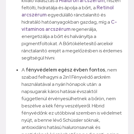
kiváló választás a
Hialuron arcszérum
, hiszen
feltölti, hidratálja és ápolja a bőrt, a
Retinol
arcszérum
egyedülálló ránctalanító és
hidratáló hatóanyagokban gazdag, míg a
C-
vitaminos arcszérum
regenerálja,
energetizálja a bőrt és halványítja a
pigmentfoltokat. A Bőrtökéletesítő arcelixír
ránctalanító erejét a megelőzésben is érdemes
segítségül hívni.
A
fényvédelem egész évben fontos
, nem
szabad felhagyni a 2in1 Fényvédő arckrém
használatával a nyári hónapok után: a
napsugarak káros hatásai évszaktól
függetlenül érvényesülhetnek a bőrön, nem
beszélve a kék fény veszélyeiről. Hibrid
fényvédőnk ez utóbbival szemben is védelmet
nyújt, a benne lévő Schüssler sóknak,
antioxidáns hatású hialuronsavnak és