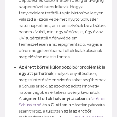
peptideknek köszönhetően pedig anti-aging
szupererővel is rendelkezik! Hogy a
fényvédelem tetőtől-talpig biztosítva legyen,
válaszd a Fizikai védelmet nyújtó Schüssler
natúr napkrémet, ami nem szívódik be a bőrbe,
hanem kívülről, mint egy védőpajzs, úgy óv az
UV sugárzástól! A fényvédelem
természetesen a hiperpigmentáció, vagyis a
bőrön megjelenő barna foltok kialakulásának
megelőzése miatt is fontos.
Az érett bőrrel különböző bőrproblémák is
együtt járhatnak
, melyek enyhítésében,
megszüntetésében szintén sokat segíthetnek
a Schüssler sók, az azokhoz adott innovatív
hatóanyagok és értékes növényi kivonatok.
A
pigmentfoltok halványításában
a
Nr. 6-os
Schüssler só
és a
C-vitamin
páratlan párosára
számíthatsz, a túlzottan
száraz arcbőr