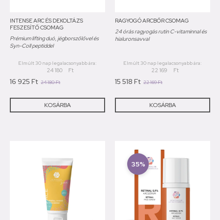
INTENSE ARC ÉS DEKOLTÁZS
RAGYOGÓ ARCBŐR CSOMAG
FESZESÍTŐ CSOMAG
24 órás ragyogás rutin C-vitaminnal és
Prémium lifting duó, jégborszőlővel és
hialuronsavval
Syn-Coll peptiddel
Elmúlt 30 nap legalacsonyabb ára:
Elmúlt 30 nap legalacsonyabb ára:
24 180
Ft
22 169
Ft
16 925
Ft
15 518
Ft
24 180
Ft
22 169
Ft
KOSÁRBA
KOSÁRBA
35%