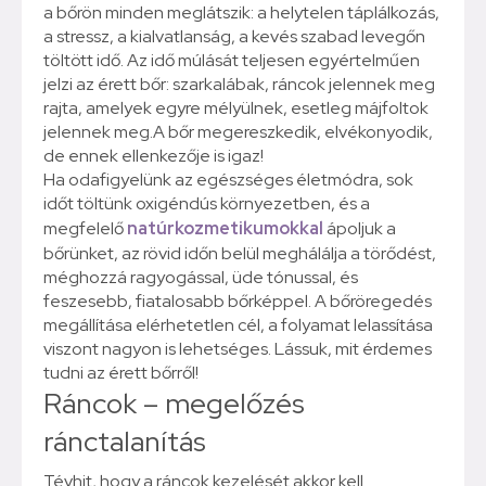
a bőrön minden meglátszik: a helytelen táplálkozás,
a stressz, a kialvatlanság, a kevés szabad levegőn
töltött idő. Az idő múlását teljesen egyértelműen
jelzi az érett bőr: szarkalábak, ráncok jelennek meg
rajta, amelyek egyre mélyülnek, esetleg májfoltok
jelennek meg.A bőr megereszkedik, elvékonyodik,
de ennek ellenkezője is igaz!
​Ha odafigyelünk az egészséges életmódra, sok
időt töltünk oxigéndús környezetben, és a
megfelelő
natúrkozmetikumokkal
ápoljuk a
bőrünket, az rövid időn belül meghálálja a törődést,
méghozzá ragyogással, üde tónussal, és
feszesebb, fiatalosabb bőrképpel. A bőröregedés
megállítása elérhetetlen cél, a folyamat lelassítása
viszont nagyon is lehetséges. Lássuk, mit érdemes
tudni az érett bőrről!
Ráncok – megelőzés
ránctalanítás
Tévhit, hogy a ráncok kezelését akkor kell