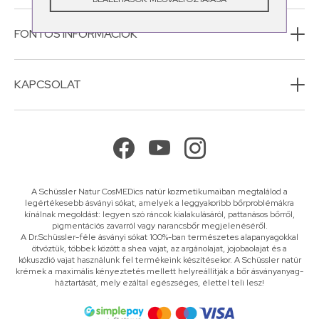
FONTOS INFORMÁCIÓK
KAPCSOLAT
A Schüssler Natur CosMEDics natúr kozmetikumaiban megtalálod a
legértékesebb ásványi sókat, amelyek a leggyakoribb bőrproblémákra
kínálnak megoldást: legyen szó ráncok kialakulásáról, pattanásos bőrről,
pigmentációs zavarról vagy narancsbőr megjelenéséről.
A Dr.Schüssler-féle ásványi sókat 100%-ban természetes alapanyagokkal
ötvöztük, többek között a shea vajat, az argánolajat, jojobaolajat és a
kókuszdió vajat használunk fel termékeink készítésekor. A Schüssler natúr
krémek a maximális kényeztetés mellett helyreállítják a bőr ásványanyag-
háztartását, mely ezáltal egészséges, élettel teli lesz!