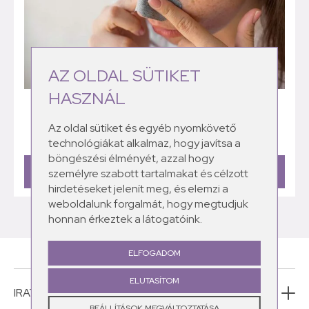
AZ OLDAL SÜTIKET
HASZNÁL
MITESSZER – HOGYAN SZABDULJ MEG TŐLE? |
OKOK, KEZELÉS
Az oldal sütiket és egyéb nyomkövető
technológiákat alkalmaz, hogy javítsa a
böngészési élményét, azzal hogy
TOVÁBBI BEJEGYZÉSEK
személyre szabott tartalmakat és célzott
hirdetéseket jelenít meg, és elemzi a
weboldalunk forgalmát, hogy megtudjuk
honnan érkeztek a látogatóink.
ELFOGADOM
ELUTASÍTOM
IRATKOZZ FEL HÍRLEVELÜNKRE!
BEÁLLÍTÁSOK MEGVÁLTOZTATÁSA