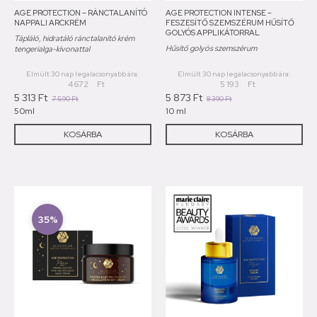
AGE PROTECTION – RÁNCTALANÍTÓ
AGE PROTECTION INTENSE –
NAPPALI ARCKRÉM
FESZESÍTŐ SZEMSZÉRUM HŰSÍTŐ
GOLYÓS APPLIKÁTORRAL
Tápláló, hidratáló ránctalanító krém
Hűsítő golyós szemszérum
tengerialga-kivonattal
Elmúlt 30 nap legalacsonyabb ára:
Elmúlt 30 nap legalacsonyabb ára:
4 672
Ft
5 193
Ft
5 313
Ft
5 873
Ft
7 590
Ft
8 390
Ft
50ml
10 ml
KOSÁRBA
KOSÁRBA
35%