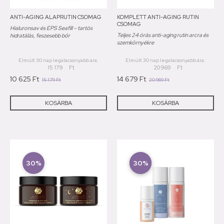
ANTI-AGING ALAPRUTIN CSOMAG
KOMPLETT ANTI-AGING RUTIN
CSOMAG
Hialuronsav és EPS Seafill – tartós
Teljes 24 órás anti-aging rutin arcra és
hidratálás, feszesebb bőr
szemkörnyékre
Elmúlt 30 nap legalacsonyabb ára:
Elmúlt 30 nap legalacsonyabb ára:
15 179
Ft
20 969
Ft
10 625
Ft
14 679
Ft
15 179
Ft
20 969
Ft
KOSÁRBA
KOSÁRBA
30%
New!
30%