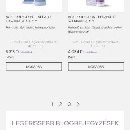
AGE PROTECTION – TÁPLÁLÓ
AGE PROTECTION – FESZESÍTŐ
ÉJSZAKAI ARCKRÉM
SZEMRÁNCKRÉM
Ránctalanító hatású krém peptiddel
Puffadt, karikás, fáradt szemkörnyékre
hialuronsavval
Elmúlt 30 nap legalacsonyabb ára:
Elmúlt 30 nap legalacsonyabb ára:
4 672
Ft
3 567
Ft
5 313
Ft
4 054
Ft
7 590
Ft
5 790
Ft
50ml
15ml
KOSÁRBA
KOSÁRBA
1
2
3
LEGFRISSEBB BLOGBEJEGYZÉSEK