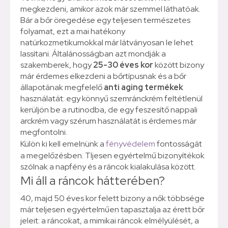
megkezdeni, amikor azok már szemmel láthatóak.
Bár a bőr öregedése egy teljesen természetes
folyamat, ezt a mai hatékony
natúrkozmetikumokkal már látványosan le lehet
lassítani. Általánosságban azt mondják a
szakemberek, hogy
25-30 éves kor
között bizony
már érdemes elkezdeni a bőrtípusnak és a bőr
állapotának megfelelő
anti aging termékek
használatát: egy könnyű szemránckrém feltétlenül
kerüljön be a rutinodba, de egy feszesítő nappali
arckrém vagy szérum használatát is érdemes már
megfontolni.
Külön ki kell emelnünk a
fényvédelem
fontosságát
a megelőzésben. Tljesen egyértelmű bizonyítékok
szólnak a napfény és a ráncok kialakulása között.
Mi áll a ráncok hátterében?
40, majd 50 éves kor felett bizony a nők többsége
már teljesen egyértelműen tapasztalja az érett bőr
jeleit: a ráncokat, a mimikai ráncok elmélyülését, a