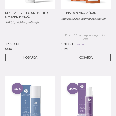
MINERAL HYBRID SUN BARRIER
RETINAL 0.1% ARCSZÉRUM
SPF50 FÉNYVÉDŐ
Intenzív, haladó sejtmegújító szérum
SPF50, védelem, anti-aging
Elmúlt 30 nap legalacsonyabb ára:
6 790
Ft
7 990
Ft
4 413
Ft
6 790
Ft
50ml
30ml
KOSÁRBA
KOSÁRBA
30%
30%