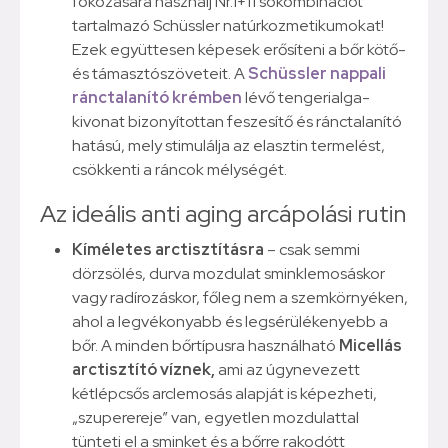
fokozására használj Nr.1+11 sókombinációt
tartalmazó Schüssler natúrkozmetikumokat!
Ezek együttesen képesek erősíteni a bőr kötő-
és támasztószöveteit. A
Schüssler nappali
ránctalanító krémben
lévő tengerialga-
kivonat bizonyítottan feszesítő és ránctalanító
hatású, mely stimulálja az elasztin termelést,
csökkenti a ráncok mélységét.
Az ideális anti aging arcápolási rutin
Kíméletes arctisztításra
– csak semmi
dörzsölés, durva mozdulat sminklemosáskor
vagy radírozáskor, főleg nem a szemkörnyéken,
ahol a legvékonyabb és legsérülékenyebb a
bőr. A minden bőrtípusra használható
Micellás
arctisztító víznek
,
ami az úgynevezett
kétlépcsős arclemosás alapját is képezheti,
„szuperereje” van, egyetlen mozdulattal
tünteti el a sminket és a bőrre rakodótt