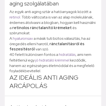
aging szolgálatában
Az egyik anti aging sztár a hatóanyagok között a
retinol
. Több változata is van az alap molekulának,
érdemes átolvasni a blogban, hogyan kell használni
a
retinolos ránctalanító krémeket
és
szérumokat.
A
hyaluronsav
a másik tuti biztos választás, ha az
öregedés elleni harcról,
ránctalanításról és
feszesítésről
van szó.
40 felett különösen fontos a
hidratálás
, ami nem
feltétlenül egy
jó hidratáló krémmel
kezdődik,
hanem az egészséges életmóddal és a megfelelő
foyladékbevitellel.
AZ IDEÁLIS ANTI AGING
ARCÁPOLÁS