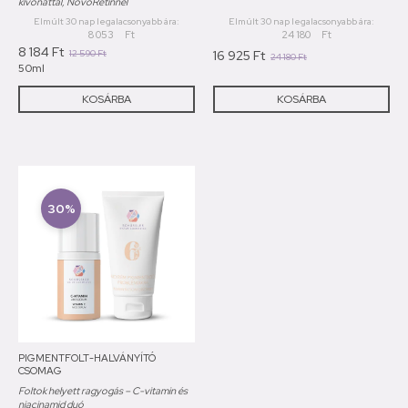
kivonattal, NovoRetinnel
Elmúlt 30 nap legalacsonyabb ára:
Elmúlt 30 nap legalacsonyabb ára:
8 053
Ft
24 180
Ft
8 184
Ft
12 590
Ft
16 925
Ft
24 180
Ft
50ml
KOSÁRBA
KOSÁRBA
30%
PIGMENTFOLT-HALVÁNYÍTÓ
CSOMAG
Foltok helyett ragyogás – C-vitamin és
niacinamid duó