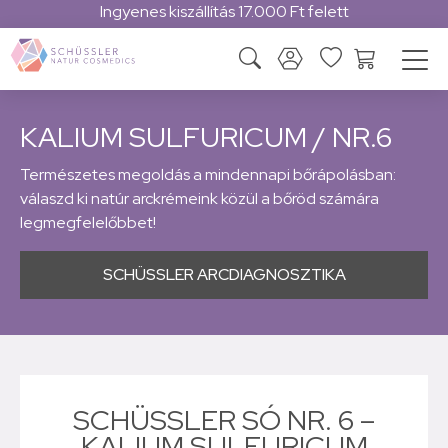
llítás 17.000 Ft felett
Magy
KALIUM SULFURICUM / NR.6
Természetes megoldás a mindennapi bőrápolásban:
válaszd ki natúr arckrémeink közül a bőröd számára
legmegfelelőbbet!
SCHÜSSLER ARCDIAGNOSZTIKA
SCHÜSSLER SÓ NR. 6 –
KALIUM SULFURICUM