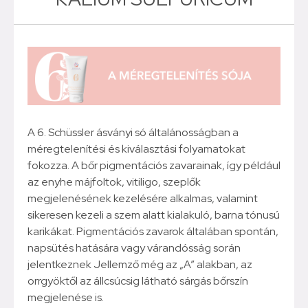
A 6. Schüssler ásványi só általánosságban a
méregtelenítési és kiválasztási folyamatokat
fokozza. A bőr pigmentációs zavarainak, így például
az enyhe májfoltok, vitiligo, szeplők
megjelenésének kezelésére alkalmas, valamint
sikeresen kezeli a szem alatt kialakuló, barna tónusú
karikákat. Pigmentációs zavarok általában spontán,
napsütés hatására vagy várandósság során
jelentkeznek Jellemző még az „A” alakban, az
orrgyöktől az állcsúcsig látható sárgás bőrszín
megjelenése is.