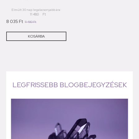
Elmúlt 30 nap legalacsonyabb ára:
11 480
Ft
8 035
Ft
11 480
Ft
KOSÁRBA
LEGFRISSEBB BLOGBEJEGYZÉSEK