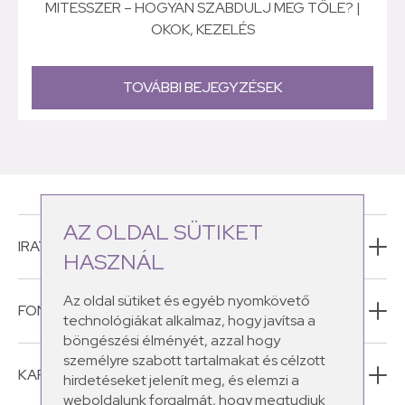
MITESSZER – HOGYAN SZABDULJ MEG TŐLE? |
OKOK, KEZELÉS
TOVÁBBI BEJEGYZÉSEK
AZ OLDAL SÜTIKET
IRATKOZZ FEL HÍRLEVELÜNKRE!
HASZNÁL
Az oldal sütiket és egyéb nyomkövető
FONTOS INFORMÁCIÓK
technológiákat alkalmaz, hogy javítsa a
böngészési élményét, azzal hogy
személyre szabott tartalmakat és célzott
KAPCSOLAT
hirdetéseket jelenít meg, és elemzi a
weboldalunk forgalmát, hogy megtudjuk