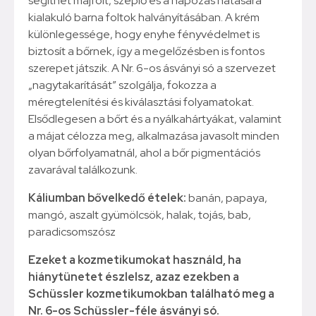
segíthet májfolt, szeplő és a napozás hatására
kialakuló barna foltok halványításában. A krém
különlegessége, hogy enyhe fényvédelmet is
biztosít a bőrnek, így a megelőzésben is fontos
szerepet játszik. A Nr. 6-os ásványi só a szervezet
„nagytakarítását” szolgálja, fokozza a
méregtelenítési és kiválasztási folyamatokat.
Elsődlegesen a bőrt és a nyálkahártyákat, valamint
a májat célozza meg, alkalmazása javasolt minden
olyan bőrfolyamatnál, ahol a bőr pigmentációs
zavarával találkozunk.
Káliumban bővelkedő ételek:
banán, papaya,
mangó, aszalt gyümölcsök, halak, tojás, bab,
paradicsomszósz
Ezeket a kozmetikumokat használd, ha
hiánytünetet észlelsz, azaz ezekben a
Schüssler kozmetikumokban található meg a
Nr. 6-os Schüssler-féle ásványi só.