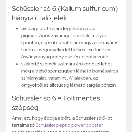
Schüssler só 6 (Kalium sulfuricum)
hiányra utaló jelek
arcdiagnosztikájára leginkább a bőr
pigmentációs zavarai jellemzőek, melyek
spontán, napsütés hatására vagy a babavárás
során a megnövekedett kálium-sulfuricum
ásványi anyag igény esetén jelentkeznek.
szakértő szemek számára árulkodó jel lehet
még a belső szemzugban látható barnássárga
színárnyalat, valamint „A” alakban, az
orrgyöktől az állcsúcsig látható sárgás bőrszín.
Schüssler só 6 = Foltmentes
szépség
Amellett, hogy ápolja a bőrt, a Schüssler só 6-ot
tartalmazó
Schüssler peptid power booster