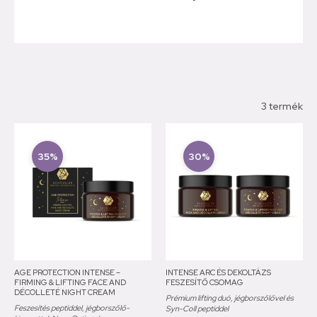
3 termék
35%
30%
AGE PROTECTION INTENSE –
INTENSE ARC ÉS DEKOLTÁZS
FIRMING & LIFTING FACE AND
FESZESÍTŐ CSOMAG
DÉCOLLETÉ NIGHT CREAM
Prémium lifting duó, jégborszőlővel és
Feszesítés peptiddel, jégborszőlő-
Syn-Coll peptiddel