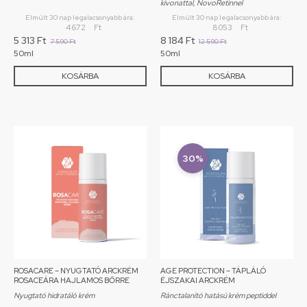
kivonattal, NovoRetinnel
Elmúlt 30 nap legalacsonyabb ára:
Elmúlt 30 nap legalacsonyabb ára:
4 672
Ft
8 053
Ft
5 313
Ft
8 184
Ft
7 590
Ft
12 590
Ft
50ml
50ml
KOSÁRBA
KOSÁRBA
30%
ROSACARE – NYUGTATÓ ARCKRÉM
AGE PROTECTION – TÁPLÁLÓ
ROSACEÁRA HAJLAMOS BŐRRE
ÉJSZAKAI ARCKRÉM
Nyugtató hidratáló krém
Ránctalanító hatású krém peptiddel