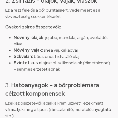
2.
Zsírfázis – olajok, vajak, viaszok
Ez a rész felelős a bőr puhításáért, védelméért és a
vízveszteség csökkentéséért.
Gyakori zsíros összetevők:
Növényi olajok:
jojoba, mandula, argán, avokádó,
olíva
Növényi vajak:
shea vaj, kakaóvaj
Szkvalán:
bőrazonos hidratáló olaj
Szintetikus olajok:
pl. szilikonolajok (dimethicone)
– selymes érzetet adnak
3.
Hatóanyagok – a bőrproblémára
célzott komponensek
Ezek az összetevők adják a krém „szívét”, ezek miatt
választjuk meg a típust (ránctalanító, hidratáló, nyugtató
stb.).