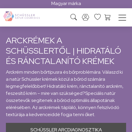
Magyar márka
ARCKRÉMEK A
SCHÜSSLERTŐL | HIDRATÁLÓ
ÉS RÁNCTALANÍTÓ KRÉMEK
Arckrém minden bőrtípusra és bőrproblémára. Válaszd ki
a natúr Schüssler krémek közül a bőröd számára
legmegfelelőbbet! Hidratáló krém, ránctalanító arckrém,
feszesítő krém – mire van szükséged?Speciális natúr
összetevők segítenek a bőröd optimális állapotának
elérésében. Az arckrémek tápláló, könnyen felszívódó
textúrája a kedvenceiddé fogja tenni őket.
SCHÜSSLER ARCDIAGNOSZTIKA