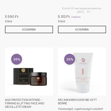
Elmúlt 30 nap legalacsonyabb ára:
4 672
Ft
5 590
Ft
5 313
Ft
7 590
Ft
50ml
50ml
KOSÁRBA
KOSÁRBA
35%
35%
AGE PROTECTION INTENSE –
NR.1 ARCKRÉM IGÉNYBE VETT
FIRMING & LIFTING FACE AND
BŐRRE
DÉCOLLETÉ CREAM
Feszességet, rugalmasságot veszített