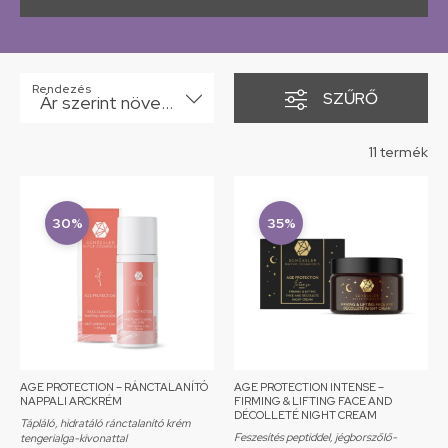
Rendezés
SZŰRŐ
Ár szerint növekvő
11 termék
30%
35%
AGE PROTECTION – RÁNCTALANÍTÓ
AGE PROTECTION INTENSE –
NAPPALI ARCKRÉM
FIRMING & LIFTING FACE AND
DÉCOLLETÉ NIGHT CREAM
Tápláló, hidratáló ránctalanító krém
Feszesítés peptiddel, jégborszőlő-
tengerialga-kivonattal