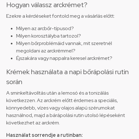
Hogyan válassz arckrémet?
Ezekre a kérdéseket fontold meg a vásárlás előtt:
Milyen az arcbőr-típusod?
Milyen korosztályba tartozol?
Milyen bőrproblémáid vannak, mit szeretnél
megoldani az arckrémmel?
Éjszakára vagy nappalra keresel arckrémet?
Krémek használata a napi bőrápolási rutin
során
A sminkeltávolítás után a lemosó és a tonizálás
következzen. Az arckrém előtt érdemes a speciális,
könnyedebb, vízes vagy olajos alapú szérumokat
használnod, majd a bárápolási rutin utolsó lépéseként
következhet az arckrém.
Használat sorrendje a rutinban: