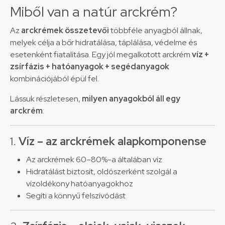
Miből van a natúr arckrém?
Az
arckrémek összetevői
többféle anyagból állnak,
melyek célja a bőr hidratálása, táplálása, védelme és
esetenként fiatalítása. Egy jól megalkotott arckrém
víz +
zsírfázis + hatóanyagok + segédanyagok
kombinációjából épül fel.
Lássuk részletesen,
milyen anyagokból áll egy
arckrém
:
1.
Víz – az arckrémek alapkomponense
Az arckrémek 60–80%-a általában víz
Hidratálást biztosít, oldószerként szolgál a
vízoldékony hatóanyagokhoz
Segíti a könnyű felszívódást