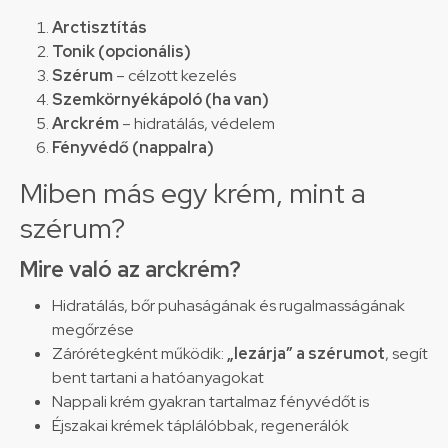
Arctisztítás
Tonik (opcionális)
Szérum
– célzott kezelés
Szemkörnyékápoló (ha van)
Arckrém
– hidratálás, védelem
Fényvédő (nappalra)
Miben más egy krém, mint a
szérum?
Mire való az arckrém?
Hidratálás, bőr puhaságának és rugalmasságának
megőrzése
Zárórétegként működik:
„lezárja” a szérumot
, segít
bent tartani a hatóanyagokat
Nappali krém gyakran tartalmaz fényvédőt is
Éjszakai krémek táplálóbbak, regenerálók