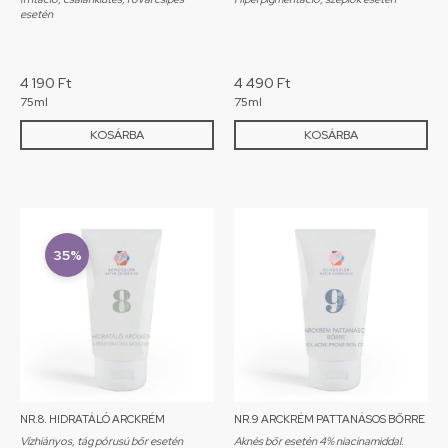
esetén
4 190
Ft
4 490
Ft
75ml
75ml
KOSÁRBA
KOSÁRBA
35%
NR.8. HIDRATÁLÓ ARCKRÉM
NR.9 ARCKRÉM PATTANÁSOS BŐRRE
Vízhiányos, tág pórusú bőr esetén
Aknés bőr esetén 4% niacinamiddal.