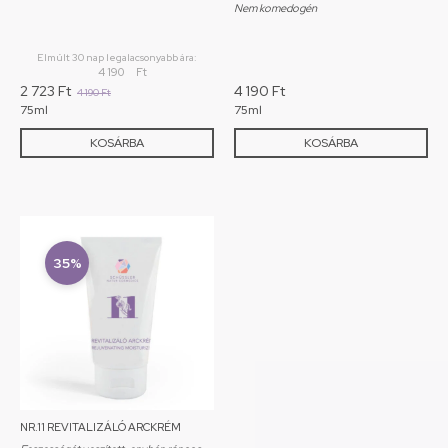
Nem komedogén
Elmúlt 30 nap legalacsonyabb ára:
4 190
Ft
2 723
Ft
4 190
Ft
4 190
Ft
75ml
75ml
KOSÁRBA
KOSÁRBA
35%
NR.11 REVITALIZÁLÓ ARCKRÉM