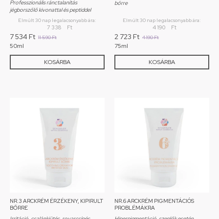
Professzionális ránctalanítás
bőrre
jégborszőlő kivonattal és peptiddel
Elmúlt 30 nap legalacsonyabb ára:
Elmúlt 30 nap legalacsonyabb ára:
7 338
Ft
4 190
Ft
7 534
Ft
2 723
Ft
11 590
Ft
4 190
Ft
50ml
75ml
KOSÁRBA
KOSÁRBA
NR.3 ARCKRÉM ÉRZÉKENY, KIPIRULT
NR.6 ARCKRÉM PIGMENTÁCIÓS
BŐRRE
PROBLÉMÁKRA
Irritáció, csalánkiütés, rovarcsípés
Hiperpigmentáció, szeplők esetén