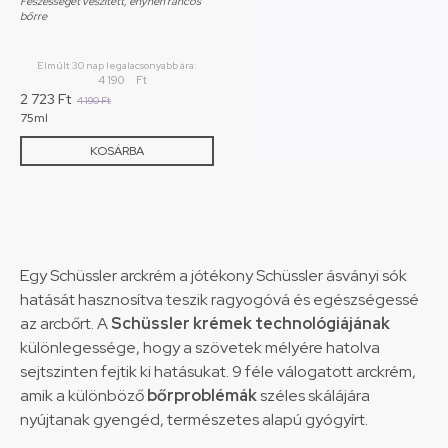
Feszességét veszített, enyhén ráncos
bőrre
Elmúlt 30 nap legalacsonyabb ára:
4 190
Ft
2 723
Ft
4 190
Ft
75ml
KOSÁRBA
Egy Schüssler arckrém a jótékony Schüssler ásványi sók
hatását hasznosítva teszik ragyogóvá és egészségessé
az arcbőrt. A
Schüssler krémek technológiájának
különlegessége, hogy a szövetek mélyére hatolva
sejtszinten fejtik ki hatásukat. 9 féle válogatott arckrém,
amik a különböző
bőrproblémák
széles skálájára
nyújtanak gyengéd, természetes alapú gyógyírt.