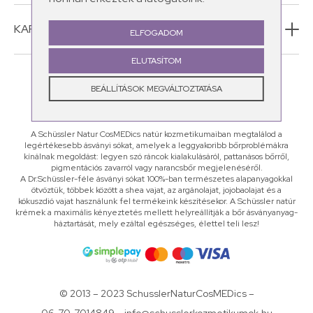
KAPCSOLAT
ELFOGADOM
ELUTASÍTOM
BEÁLLÍTÁSOK MEGVÁLTOZTATÁSA
A Schüssler Natur CosMEDics natúr kozmetikumaiban megtalálod a
legértékesebb ásványi sókat, amelyek a leggyakoribb bőrproblémákra
kínálnak megoldást: legyen szó ráncok kialakulásáról, pattanásos bőrről,
pigmentációs zavarról vagy narancsbőr megjelenéséről.
A Dr.Schüssler-féle ásványi sókat 100%-ban természetes alapanyagokkal
ötvöztük, többek között a shea vajat, az argánolajat, jojobaolajat és a
kókuszdió vajat használunk fel termékeink készítésekor. A Schüssler natúr
krémek a maximális kényeztetés mellett helyreállítják a bőr ásványanyag-
háztartását, mely ezáltal egészséges, élettel teli lesz!
© 2013 – 2023 SchusslerNaturCosMEDics –