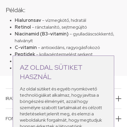
Példák:
Hialuronsav
– vízmegkötő, hidratál
Retinol
– ránctalanító, sejtmegújító
Niacinamid (B3-vitamin)
– gyulladáscsökkentő,
halványít
C-vitamin
– antioxidáns, ragyogásfokozó
Peptidek
– kollagéntermelést serkent
Panthenol, allantoin
– nyugtatják az irritált bőrt
AZ OLDAL SÜTIKET
Ceramidok
– erősítik a bőr védőrétegét
HASZNÁL
Az oldal sütiket és egyéb nyomkövető
technológiákat alkalmaz, hogy javítsa a
IRATKOZZ FEL HÍRLEVELÜNKRE!
böngészési élményét, azzal hogy
személyre szabott tartalmakat és célzott
hirdetéseket jelenít meg, és elemzi a
FONTOS INFORMÁCIÓK
weboldalunk forgalmát, hogy megtudjuk
honnan érkeztek a látogatóink.