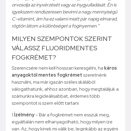
orvosolja az ínyvérzését vagy az ínygyulladását. Én is
igyekszem rendszeresen bevinni a nagy mennyiségű
C-vitamint, ám ha ez valami miatt pár napig elmarad,
rögtön látom a különbséget a fogínyemen.”
MILYEN SZEMPONTOK SZERINT
VÁLASSZ FLUORIDMENTES
FOGKRÉMET?
Szerencsére nem kell hosszan keresgélni, ha
káros
anyagoktól mentes fogkrémet
szeretnénk
használni, ma már igazán széles skálából
válogathatunk, ahhoz azonban, hogy megtaláljuk a
számunkra legideálisabbat, érdemes több
szempontot is szem előtt tartani:
1.
Ízélmény
– Bár a fogkrémet nem esszük meg,
egyáltalán nem elhanyagolható, hogy milyen íze
van. Az, hogy kinek mi válik be, leginkább az egyéni