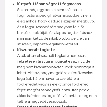
Kutyafuttában végzett fogmosás
Sokan még egy percet sem szánnak a
fogmosásra, pedig hatvan másodperc nem
elég ahhoz, hogy kiadjuk a szájban megbúvó,
és a fogszuvasodásért nagyban felelős
baktériumok útját. Az alapos fogtisztításhoz
minimum kettő, de inkább több percre van
szükség, naponta legalább kétszer!
Kiszuperált fogkefe
A túlzottan elhasznált fogkefe nem csak
felületesen tisztítja a fogakat és az ínyt, de
még nem kívánatos baktériumok hordozója is
lehet. Ahhoz, hogy megelőzd a fertőzéseket,
legalább három havonta cseréld le a
fogkefédet vagy az elektromos fogkeféd
fejét, megfázás vagy influenza után pedig
akkor is érdemes fogkefét váltani, ha még nem
telt le a negyedéves időszak.