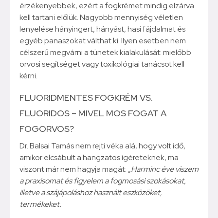
érzékenyebbek, ezért a fogkrémet mindig elzárva
kell tartani előlük. Nagyobb mennyiség véletlen
lenyelése hányingert, hányást, hasi fájdalmat és
egyéb panaszokat válthat ki. Ilyen esetben nem
célszerű megvárni a tünetek kialakulását: mielőbb
orvosi segítséget vagy toxikológiai tanácsot kell
kérni.
FLUORIDMENTES FOGKRÉM VS.
FLUORIDOS – MIVEL MOS FOGAT A
FOGORVOS?
Dr. Balsai Tamás nem rejti véka alá, hogy volt idő,
amikor elcsábult a hangzatos ígéreteknek, ma
viszont már nem hagyja magát: „
Harminc éve viszem
a praxisomat és figyelem a fogmosási szokásokat,
illetve a szájápoláshoz használt eszközöket,
termékeket.