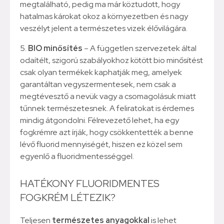
megtalálható, pedig ma már köztudott, hogy
hatalmas károkat okoz a környezetben és nagy
veszélyt jelent a természetes vizek élővilágára.
5.
BIO minősítés
– A független szervezetek által
odaítélt, szigorú szabályokhoz kötött bio minősítést
csak olyan termékek kaphatják meg, amelyek
garantáltan vegyszermentesek, nem csak a
megtévesztő a nevük vagy a csomagolásuk miatt
tűnnek természetesnek. A feliratokat is érdemes
mindig átgondolni. Félrevezető lehet, ha egy
fogkrémre azt írják, hogy csökkentették a benne
lévő fluorid mennyiségét, hiszen ez közel sem
egyenlő a fluoridmentességgel.
HATÉKONY FLUORIDMENTES
FOGKRÉM LÉTEZIK?
Teljesen
természetes anyagokkal
is lehet