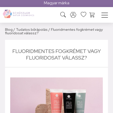
Magyar márka
Blog
/
Tudatos bőrápolás
/
Fluoridmentes fogkrémet vagy
fluoridosat válassz?
FLUORIDMENTES FOGKRÉMET VAGY
FLUORIDOSAT VÁLASSZ?