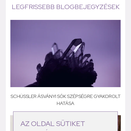
LEGFRISSEBB BLOGBEJEGYZÉSEK
SCHÜSSLER ÁSVÁNYI SÓK SZÉPSÉGRE GYAKOROLT
HATÁSA
AZ OLDAL SÜTIKET