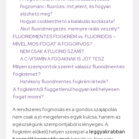
Fogzománc-fluorózis: mit jelent, és hogyan
előzhető meg?
Hogyan csökkenthető a kialakulás kockázata?
Akut fluoridmérgezés: mennyire reális veszély?
FLUORIDMENTES FOGKRÉM vs. FLUORIDOS –
MIVEL MOS FOGAT A FOGORVOS?
NEM CSAK A FLUORID SZÁMÍT
A C-VITAMIN A FOGAKNAK IS JÓT TESZ
Milyen szempontok szerint válassz fluoridmentes
fogkrémet?
Hatékony fluoridmentes fogkrém létezik?
A fogkrémtől függetlenül hogyan kell helyesen
fogat mosni?
A rendszeres fogmosás és a gondos szájápolás
nem csak a jó megjelenés egyik kulcsa, hanem az
egészségünk szempontjából is lényeges. A
fogkrém előkelő helyen szerepel a
leggyakrabban