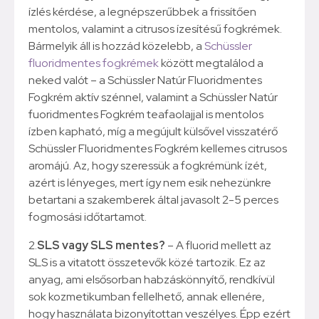
ízlés kérdése, a legnépszerűbbek a frissítően
mentolos, valamint a citrusos ízesítésű fogkrémek.
Bármelyik áll is hozzád közelebb, a
Schüssler
fluoridmentes fogkrémek
között megtalálod a
neked valót – a Schüssler Natúr Fluoridmentes
Fogkrém aktív szénnel, valamint a Schüssler Natúr
fuoridmentes Fogkrém teafaolajjal is mentolos
ízben kapható, míg a megújult külsővel visszatérő
Schüssler Fluoridmentes Fogkrém kellemes citrusos
aromájú. Az, hogy szeressük a fogkrémünk ízét,
azért is lényeges, mert így nem esik nehezünkre
betartani a szakemberek által javasolt 2-5 perces
fogmosási időtartamot.
2.
SLS vagy SLS mentes?
– A fluorid mellett az
SLS is a vitatott összetevők közé tartozik. Ez az
anyag, ami elsősorban habzáskönnyítő, rendkívül
sok kozmetikumban fellelhető, annak ellenére,
hogy használata bizonyítottan veszélyes. Épp ezért