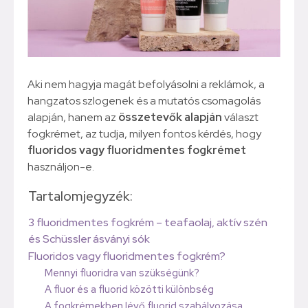
Aki nem hagyja magát befolyásolni a reklámok, a
hangzatos szlogenek és a mutatós csomagolás
alapján, hanem az
összetevők alapján
választ
fogkrémet, az tudja, milyen fontos kérdés, hogy
fluoridos vagy fluoridmentes fogkrémet
használjon-e.
Tartalomjegyzék:
3 fluoridmentes fogkrém – teafaolaj, aktív szén
és Schüssler ásványi sók
Fluoridos vagy fluoridmentes fogkrém?
Mennyi fluoridra van szükségünk?
A fluor és a fluorid közötti különbség
A fogkrémekben lévő fluorid szabályozása