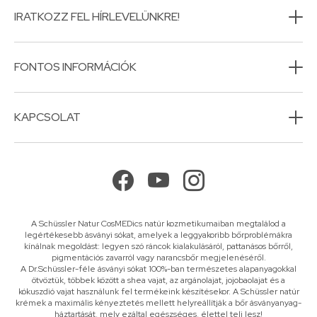
IRATKOZZ FEL HÍRLEVELÜNKRE!
FONTOS INFORMÁCIÓK
KAPCSOLAT
A Schüssler Natur CosMEDics natúr kozmetikumaiban megtalálod a
legértékesebb ásványi sókat, amelyek a leggyakoribb bőrproblémákra
kínálnak megoldást: legyen szó ráncok kialakulásáról, pattanásos bőrről,
pigmentációs zavarról vagy narancsbőr megjelenéséről.
A Dr.Schüssler-féle ásványi sókat 100%-ban természetes alapanyagokkal
ötvöztük, többek között a shea vajat, az argánolajat, jojobaolajat és a
kókuszdió vajat használunk fel termékeink készítésekor. A Schüssler natúr
krémek a maximális kényeztetés mellett helyreállítják a bőr ásványanyag-
háztartását, mely ezáltal egészséges, élettel teli lesz!