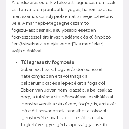
A rendszeres és jól kivitelezett fogmosás nem csak
esztétikai szempontból lényeges, hanem azét is,
mert számos komoly problémát is megelőzhetünk
vele. A már népbetegségnek számító
fogszuvasodásnak, a súlyosabb esetben
fogvesztéssel járó ínysorvadásnak és különböző
fertőzéseknek is elejét vehetjük a megfelelő
szájhigiéniával.
Túl agresszív fogmosás
Sokan azt hiszik, hogy erős dörzsöléssel
hatékonyabban eltávolíthatják a
baktériumokat és a lepedéket a fogakról.
Ebben van ugyan némi igazság, a baj csak az,
hogy a túlzásba vitt dörzsöléssel és sikálással
igénybe veszik az érzékeny fogínyt is, ami akár
idő előtt sorvadásnak is indulhat a fokozott
igénybevétel miatt. Jobb tehát, ha puha
fogkefével, gyengéd alapossággal tisztítod