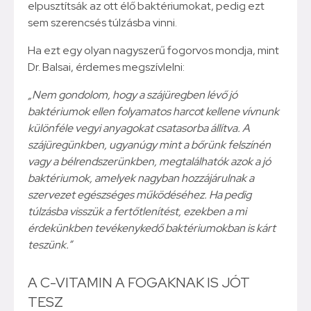
elpusztítsák az ott élő baktériumokat, pedig ezt
sem szerencsés túlzásba vinni.
Ha ezt egy olyan nagyszerű fogorvos mondja, mint
Dr. Balsai, érdemes megszívlelni:
„Nem gondolom, hogy a szájüregben lévő jó
baktériumok ellen folyamatos harcot kellene vívnunk
különféle vegyi anyagokat csatasorba állítva. A
szájüregünkben, ugyanúgy mint a bőrünk felszínén
vagy a bélrendszerünkben, megtalálhatók azok a jó
baktériumok, amelyek nagyban hozzájárulnak a
szervezet egészséges működéséhez. Ha pedig
túlzásba visszük a fertőtlenítést, ezekben a mi
érdekünkben tevékenykedő baktériumokban is kárt
teszünk.”
A C-VITAMIN A FOGAKNAK IS JÓT
TESZ