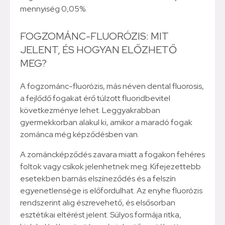
mennyiség 0,05%.
FOGZOMÁNC-FLUORÓZIS: MIT
JELENT, ÉS HOGYAN ELŐZHETŐ
MEG?
A fogzománc-fluorózis, más néven dental fluorosis,
a fejlődő fogakat érő túlzott fluoridbevitel
következménye lehet. Leggyakrabban
gyermekkorban alakul ki, amikor a maradó fogak
zománca még képződésben van.
A zománcképződés zavara miatt a fogakon fehéres
foltok vagy csíkok jelenhetnek meg. Kifejezettebb
esetekben barnás elszíneződés és a felszín
egyenetlensége is előfordulhat. Az enyhe fluorózis
rendszerint alig észrevehető, és elsősorban
esztétikai eltérést jelent. Súlyos formája ritka,