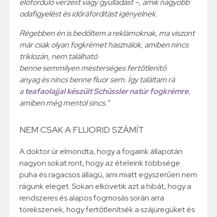
előforduló vérzést vagy gyulladást –, amik nagyobb
odafigyelést és időráfordítást igényelnek.
Régebben én is bedőltem a reklámoknak, ma viszont
már csak olyan fogkrémet használok, amiben nincs
triklozán, nem található
benne semmilyen mesterséges fertőtlenítő
anyag és nincs benne fluor sem. Így találtam rá
a
teafaolajjal készült Schüssler natúr fogkrémre
,
amiben még mentol sincs.”
NEM CSAK A FLUORID SZÁMÍT
A doktor úr elmondta, hogy a fogaink állapotán
nagyon sokat ront, hogy az ételeink többsége
puha és ragacsos állagú, ami miatt egyszerűen nem
rágunk eleget. Sokan elkövetik azt a hibát, hogy a
rendszeres és alapos fogmosás során arra
törekszenek, hogy fertőtlenítsék a szájüregüket és