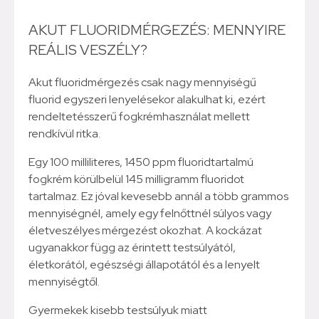
AKUT FLUORIDMÉRGEZÉS: MENNYIRE
REÁLIS VESZÉLY?
Akut fluoridmérgezés csak nagy mennyiségű
fluorid egyszeri lenyelésekor alakulhat ki, ezért
rendeltetésszerű fogkrémhasználat mellett
rendkívül ritka.
Egy 100 milliliteres, 1450 ppm fluoridtartalmú
fogkrém körülbelül 145 milligramm fluoridot
tartalmaz. Ez jóval kevesebb annál a több grammos
mennyiségnél, amely egy felnőttnél súlyos vagy
életveszélyes mérgezést okozhat. A kockázat
ugyanakkor függ az érintett testsúlyától,
életkorától, egészségi állapotától és a lenyelt
mennyiségtől.
Gyermekek kisebb testsúlyuk miatt