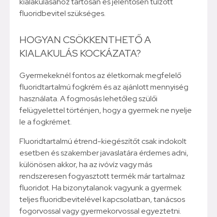
kialakulásához tartósan és jelentősen túlzott
fluoridbevitel szükséges.
HOGYAN CSÖKKENTHETŐ A
KIALAKULÁS KOCKÁZATA?
Gyermekeknél fontos az életkornak megfelelő
fluoridtartalmú fogkrém és az ajánlott mennyiség
használata. A fogmosás lehetőleg szülői
felügyelettel történjen, hogy a gyermek ne nyelje
le a fogkrémet.
Fluoridtartalmú étrend-kiegészítőt csak indokolt
esetben és szakember javaslatára érdemes adni,
különösen akkor, ha az ivóvíz vagy más
rendszeresen fogyasztott termék már tartalmaz
fluoridot. Ha bizonytalanok vagyunk a gyermek
teljes fluoridbevitelével kapcsolatban, tanácsos
fogorvossal vagy gyermekorvossal egyeztetni.