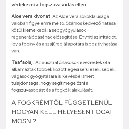
védekezni a fogszuvasodás ellen
.
Aloe vera kivonat:
Az Aloe vera sokoldalúsága
valóban figyelemre méltó. Számos kedvező hatása
közül kiemelkedik a sebgyógyulások
regenerálódásának elősegítése. Enyhíti az irritációt,
így a fogíny és a szájüreg állapotára is pozitív hatása
van.
Teafaolaj:
Az ausztrál őslakosok évezredek óta
alkalmazták többek között égési sérülések, sebek,
vágások gyógyítására is. Kevésbé ismert
tulajdonsága, hogy segít megelőzni a
fogszuvasodást és a fogkő kialakulását.
A FOGKRÉMTŐL FÜGGETLENÜL
HOGYAN KELL HELYESEN FOGAT
MOSNI?