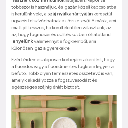
használt kozmetikumok
listájában. Naponta
többször is használjuk, és igazán közeli kapcsolatba
is kerülünk vele, a
száj nyálkahártyáján
keresztül
ugyanis felszívódhatnak az összetevői. A másik, ami
miatt jól tesszük, ha körültekintően választunk, az
az, hogy fogmosás és öblítés közben óhatatlanul
lenyelünk
valamennyit a fogkrémből, ami
különösen igaz a gyerekekre.
Ezért érdemes alaposan körbejárni a kérdést, hogy
a fluoridos vagy a fluoridmentes fogkrém legyen a
befutó. Több olyan természetes összetevő is van,
amelyik akadályozza a fogszuvasodást és
egészséges szájhigiéniát biztosít.