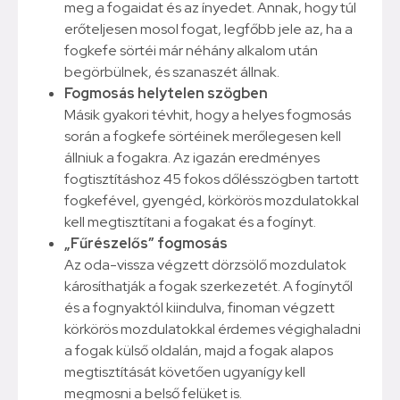
meg a fogaidat és az ínyedet. Annak, hogy túl
erőteljesen mosol fogat, legfőbb jele az, ha a
fogkefe sörtéi már néhány alkalom után
begörbülnek, és szanaszét állnak.
​Fogmosás helytelen szögben
Másik gyakori tévhit, hogy a helyes fogmosás
során a fogkefe sörtéinek merőlegesen kell
állniuk a fogakra. Az igazán eredményes
fogtisztításhoz 45 fokos dőlésszögben tartott
fogkefével, gyengéd, körkörös mozdulatokkal
kell megtisztítani a fogakat és a fogínyt.
„Fűrészelős” fogmosás
Az oda-vissza végzett dörzsölő mozdulatok
károsíthatják a fogak szerkezetét. A fogínytől
és a fognyaktól kiindulva, finoman végzett
körkörös mozdulatokkal érdemes végighaladni
a fogak külső oldalán, majd a fogak alapos
megtisztítását követően ugyanígy kell
megmosni a belső felüket is.