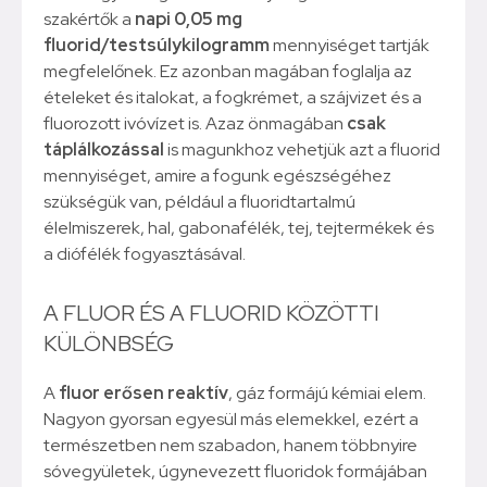
szakértők a
napi 0,05 mg
fluorid/testsúlykilogramm
mennyiséget tartják
megfelelőnek. Ez azonban magában foglalja az
ételeket és italokat, a fogkrémet, a szájvizet és a
fluorozott ivóvízet is. Azaz önmagában
csak
táplálkozással
is magunkhoz vehetjük azt a fluorid
mennyiséget, amire a fogunk egészségéhez
szükségük van, például a fluoridtartalmú
élelmiszerek, hal, gabonafélék, tej, tejtermékek és
a diófélék fogyasztásával.
A FLUOR ÉS A FLUORID KÖZÖTTI
KÜLÖNBSÉG
A
fluor erősen reaktív
, gáz formájú kémiai elem.
Nagyon gyorsan egyesül más elemekkel, ezért a
természetben nem szabadon, hanem többnyire
sóvegyületek, úgynevezett fluoridok formájában