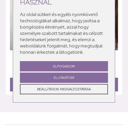
HASZNÁL
Az oldal sütiket és egyéb nyomkövető
technológiákat alkalmaz, hogy javítsa a
böngészési élményét, azzal hogy
személyre szabott tartalmakat és célzott
hirdetéseket jelenít meg, és elemzi a
weboldalunk forgalmát, hogy megtudjuk
honnan érkeztek a látogatóink.
MITESSZER – HOGYAN SZABDULJ MEG TŐLE? |
OKOK, KEZELÉS
ELFOGADOM
ELUTASÍTOM
TOVÁBBI BEJEGYZÉSEK
BEÁLLÍTÁSOK MEGVÁLTOZTATÁSA