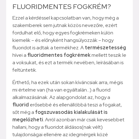
FLUORIDMENTES FOGKRÉM?
Ezzel a kérdéssel kapcsolatban van, hogy még a
szakemberek sem jutnak közös nevezőre, ezért
fordulhat elő, hogy egyes fogkrémeken külön
kiemelik – és előnyként hangsúlyozzák – hogy
fluoridot is adtak a termékhez. A
természetesség
hívei a
fluoridmentes fogkrémek
mellett teszik le
a voksukat, és ezt a termék nevében, leírásában is
feltüntetik.
Érthető, ha ezek után sokan kíváncsiak arra, mégis
mi értelme van (ha van egyáltalán…) a fluorid
alkalmazásának. Az alapgondolat az, hogy a
fluorid
erősebbé és ellenállóbbá teszi a fogakat,
sőt még a
fogszuvasodás kialakulását is
megelőzheti
. Arról azonban már csak kevesebbet
hallani, hogy a fluoridot áldásos(nak vélt)
tulajdonságai ellenére az idegmérgek közé