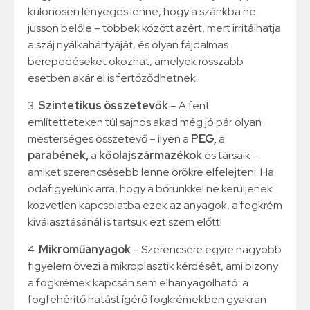
különösen lényeges lenne, hogy a szánkba ne
jusson belőle – többek között azért, mert irritálhatja
a száj nyálkahártyáját, és olyan fájdalmas
berepedéseket okozhat, amelyek rosszabb
esetben akár el is fertőződhetnek.
3.
Szintetikus összetevők
– A fent
említetteteken túl sajnos akad még jó pár olyan
mesterséges összetevő – ilyen a
PEG,
a
parabének,
a
kőolajszármazékok
és társaik –
amiket szerencsésebb lenne örökre elfelejteni. Ha
odafigyelünk arra, hogy a bőrünkkel ne kerüljenek
közvetlen kapcsolatba ezek az anyagok, a fogkrém
kiválasztásánál is tartsuk ezt szem előtt!
4.
Mikroműanyagok
– Szerencsére egyre nagyobb
figyelem övezi a mikroplasztik kérdését, ami bizony
a fogkrémek kapcsán sem elhanyagolható: a
fogfehérítő hatást ígérő fogkrémekben gyakran