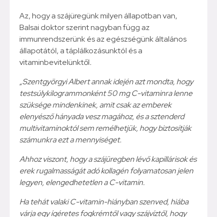
Az, hogy a szájüregünk milyen állapotban van,
Balsai doktor szerint nagyban függ az
immunrendszerünk és az egészségünk általános
állapotától, a táplálkozásunktól és a
vitaminbevitelünktől
.
„Szentgyörgyi Albert annak idején azt mondta, hogy
testsúlykilogrammonként 50 mg C-vitaminra lenne
szüksége mindenkinek, amit csak az emberek
elenyésző hányada vesz magához, és a sztenderd
multivitaminoktól sem remélhetjük, hogy biztosítják
számunkra ezt a mennyiséget.
Ahhoz viszont, hogy a szájüregben lévő kapillárisok és
erek rugalmasságát adó kollagén folyamatosan jelen
legyen, elengedhetetlen a C-vitamin.
Ha tehát valaki C-vitamin-hiányban szenved, hiába
várja egy ígéretes fogkrémtől vagy szájvíztől, hogy