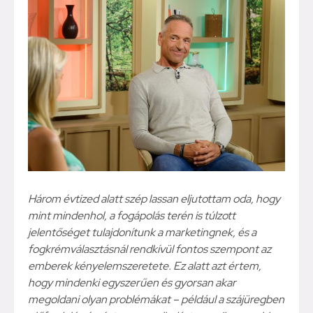
Három évtized alatt szép lassan eljutottam oda, hogy
mint mindenhol, a fogápolás terén is túlzott
jelentőséget tulajdonítunk a marketingnek, és a
fogkrémválasztásnál rendkívül fontos szempont az
emberek kényelemszeretete. Ez alatt azt értem,
hogy mindenki egyszerűen és gyorsan akar
megoldani olyan problémákat – például a szájüregben