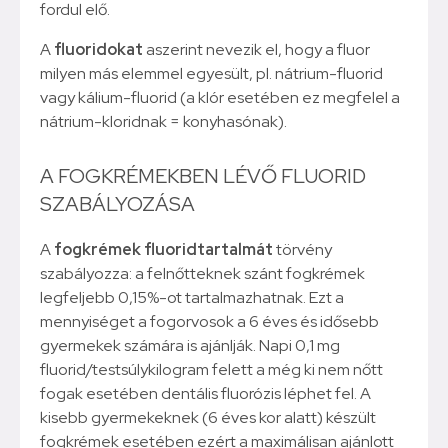
fordul elő.
A
fluoridokat
aszerint nevezik el, hogy a fluor
milyen más elemmel egyesült, pl. nátrium-fluorid
vagy kálium-fluorid (a klór esetében ez megfelel a
nátrium-kloridnak = konyhasónak).
A FOGKRÉMEKBEN LÉVŐ FLUORID
SZABÁLYOZÁSA
A
fogkrémek fluoridtartalmát
törvény
szabályozza: a felnőtteknek szánt fogkrémek
legfeljebb 0,15%-ot tartalmazhatnak. Ezt a
mennyiséget a fogorvosok a 6 éves és idősebb
gyermekek számára is ajánlják. Napi 0,1 mg
fluorid/testsúlykilogram felett a még ki nem nőtt
fogak esetében dentális fluorózis léphet fel. A
kisebb gyermekeknek (6 éves kor alatt) készült
fogkrémek esetében ezért a maximálisan ajánlott