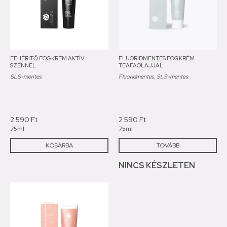
FEHÉRÍTŐ FOGKRÉM AKTÍV
FLUORIDMENTES FOGKRÉM
SZÉNNEL
TEAFAOLAJJAL
SLS-mentes
Fluoridmentes, SLS-mentes
2 590
Ft
2 590
Ft
75ml
75ml
KOSÁRBA
TOVÁBB