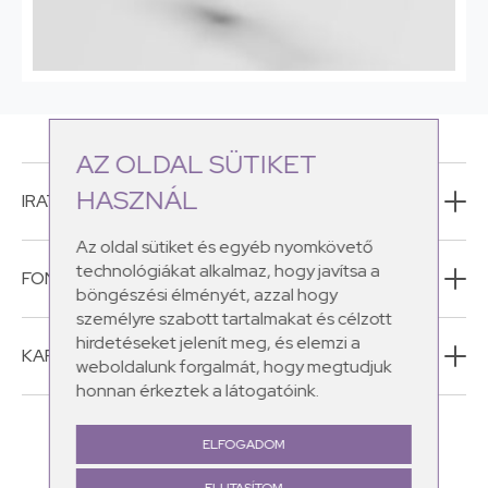
AZ OLDAL SÜTIKET
HASZNÁL
IRATKOZZ FEL HÍRLEVELÜNKRE!
Az oldal sütiket és egyéb nyomkövető
technológiákat alkalmaz, hogy javítsa a
FONTOS INFORMÁCIÓK
böngészési élményét, azzal hogy
személyre szabott tartalmakat és célzott
hirdetéseket jelenít meg, és elemzi a
KAPCSOLAT
weboldalunk forgalmát, hogy megtudjuk
honnan érkeztek a látogatóink.
ELFOGADOM
ELUTASÍTOM