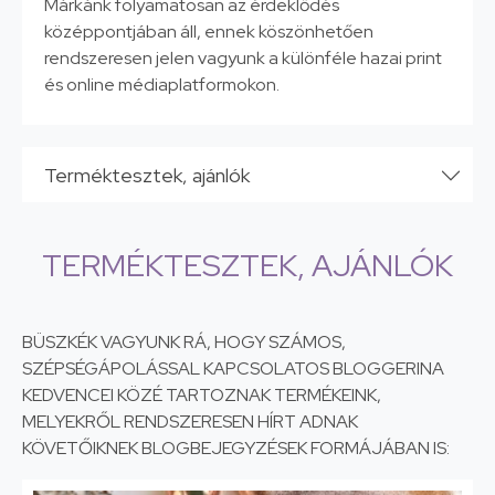
Márkánk folyamatosan az érdeklődés
középpontjában áll, ennek köszönhetően
rendszeresen jelen vagyunk a különféle hazai print
és online médiaplatformokon.
Terméktesztek, ajánlók
TERMÉKTESZTEK, AJÁNLÓK
BÜSZKÉK VAGYUNK RÁ, HOGY SZÁMOS,
SZÉPSÉGÁPOLÁSSAL KAPCSOLATOS BLOGGERINA
KEDVENCEI KÖZÉ TARTOZNAK TERMÉKEINK,
MELYEKRŐL RENDSZERESEN HÍRT ADNAK
KÖVETŐIKNEK BLOGBEJEGYZÉSEK FORMÁJÁBAN IS: