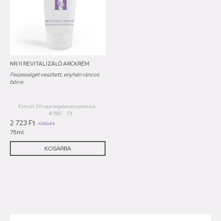
NR.11 REVITALIZÁLÓ ARCKRÉM
Feszességét veszített, enyhén ráncos
bőrre
Elmúlt 30 nap legalacsonyabb ára:
4 190
Ft
2 723
Ft
4 190
Ft
75ml
KOSÁRBA