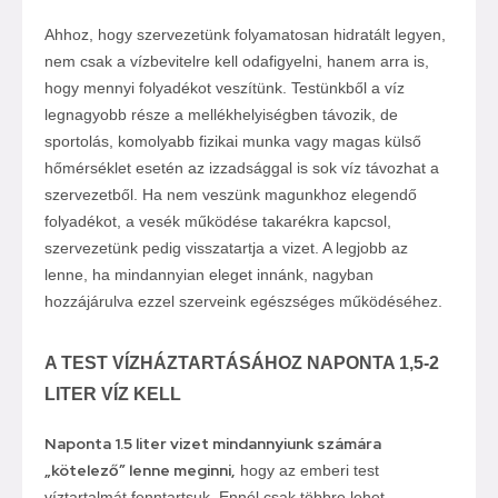
Ahhoz, hogy szervezetünk folyamatosan hidratált legyen,
nem csak a vízbevitelre kell odafigyelni, hanem arra is,
hogy mennyi folyadékot veszítünk. Testünkből a víz
legnagyobb része a mellékhelyiségben távozik, de
sportolás, komolyabb fizikai munka vagy magas külső
hőmérséklet esetén az izzadsággal is sok víz távozhat a
szervezetből. Ha nem veszünk magunkhoz elegendő
folyadékot, a vesék működése takarékra kapcsol,
szervezetünk pedig visszatartja a vizet. A legjobb az
lenne, ha mindannyian eleget innánk, nagyban
hozzájárulva ezzel szerveink egészséges működéséhez.
A TEST VÍZHÁZTARTÁSÁHOZ NAPONTA 1,5-2
LITER VÍZ KELL
Naponta 1.5 liter vizet mindannyiunk számára
„kötelező” lenne meginni,
hogy az emberi test
víztartalmát fenntartsuk. Ennél csak többre lehet