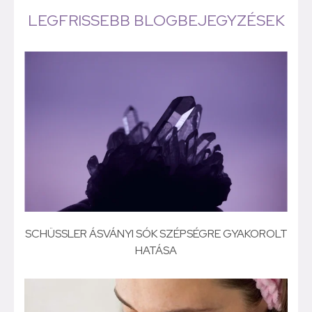
LEGFRISSEBB BLOGBEJEGYZÉSEK
SCHÜSSLER ÁSVÁNYI SÓK SZÉPSÉGRE GYAKOROLT
HATÁSA