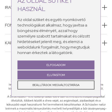
AZ OLDAL SÜTIKET
IRATKOZZ FEL HÍRLEVELÜNKRE!
HASZNÁL
Az oldal sütiket és egyéb nyomkövető
FONTOS INFORMÁCIÓK
technológiákat alkalmaz, hogy javítsa a
böngészési élményét, azzal hogy
személyre szabott tartalmakat és célzott
hirdetéseket jelenít meg, és elemzi a
KAPCSOLAT
weboldalunk forgalmát, hogy megtudjuk
honnan érkeztek a látogatóink.
ELFOGADOM
ELUTASÍTOM
A Schüssler Natur CosMEDics natúr kozmetikumaiban megtalálod a
legértékesebb ásványi sókat, amelyek a leggyakoribb bőrproblémákra
BEÁLLÍTÁSOK MEGVÁLTOZTATÁSA
kínálnak megoldást: legyen szó ráncok kialakulásáról, pattanásos bőrről,
pigmentációs zavarról vagy narancsbőr megjelenéséről.
A Dr.Schüssler-féle ásványi sókat 100%-ban természetes alapanyagokkal
ötvöztük, többek között a shea vajat, az argánolajat, jojobaolajat és a
kókuszdió vajat használunk fel termékeink készítésekor. A Schüssler natúr
krémek a maximális kényeztetés mellett helyreállítják a bőr ásványanyag-