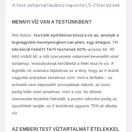
A test vízháztartásához naponta 1,5-2 liter víz kell
MENNYI VÍZ VAN A TESTÜNKBEN?
testünk építőkövei közül a víz az, amelyik a
Ami biztos:
legnagyobb mennyiségben van jelen, egy átlagos, 70
kiló körüli felnőtt férfi testének 60%-a
(azaz kb. 40
kiló) vízből áll, a nők szervezete valamivel kevesebb vizet
tartalmaz, testsúlyuknak körülbelül a felét teszi ki víz. A
legtöbb nő számára fájdalmas az a tény, hogy az ő testük
nagyobb arányban tartalmaz zsírt, mint a férfiaké – az
erősebb nem képviselői izmosabbak nálunk, az izom
pedig több vizet tartalmaz, mint a zsír. Az idősek
szervezete kevésbé hidratált, a pozitív rekordot pedig az
újszülöttek tartják, az ő testüknek ugyanis 75%-át alkotja
víz.
AZ EMBERI TEST VÍZTARTALMÁT ÉTELEKKEL