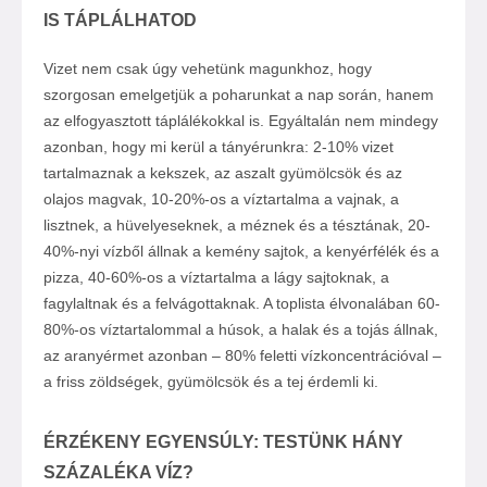
IS TÁPLÁLHATOD
Vizet nem csak úgy vehetünk magunkhoz, hogy
szorgosan emelgetjük a poharunkat a nap során, hanem
az elfogyasztott táplálékokkal is. Egyáltalán nem mindegy
azonban, hogy mi kerül a tányérunkra: 2-10% vizet
tartalmaznak a kekszek, az aszalt gyümölcsök és az
olajos magvak, 10-20%-os a víztartalma a vajnak, a
lisztnek, a hüvelyeseknek, a méznek és a tésztának, 20-
40%-nyi vízből állnak a kemény sajtok, a kenyérfélék és a
pizza, 40-60%-os a víztartalma a lágy sajtoknak, a
fagylaltnak és a felvágottaknak. A toplista élvonalában 60-
80%-os víztartalommal a húsok, a halak és a tojás állnak,
az aranyérmet azonban – 80% feletti vízkoncentrációval –
a friss zöldségek, gyümölcsök és a tej érdemli ki.
ÉRZÉKENY EGYENSÚLY: TESTÜNK HÁNY
SZÁZALÉKA VÍZ?