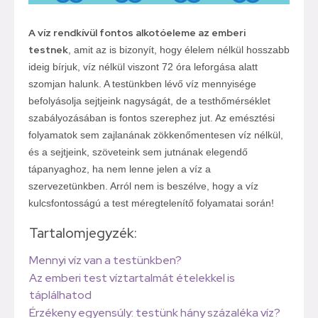
A víz rendkívül fontos alkotóeleme az emberi
testnek
, amit az is bizonyít, hogy élelem nélkül hosszabb
ideig bírjuk, víz nélkül viszont 72 óra leforgása alatt
szomjan halunk. A testünkben lévő víz mennyisége
befolyásolja sejtjeink nagyságát, de a testhőmérséklet
szabályozásában is fontos szerephez jut. Az emésztési
folyamatok sem zajlanának zökkenőmentesen víz nélkül,
és a sejtjeink, szöveteink sem jutnának elegendő
tápanyaghoz, ha nem lenne jelen a víz a
szervezetünkben. Arról nem is beszélve, hogy a víz
kulcsfontosságú a test méregtelenítő folyamatai során!
Tartalomjegyzék:
Mennyi víz van a testünkben?
Az emberi test víztartalmát ételekkel is
táplálhatod
Érzékeny egyensúly: testünk hány százaléka víz?