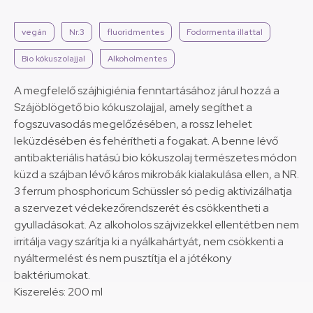
vegán
Nr.3
fluoridmentes
Fodormenta illattal
Bio kókuszolajjal
Alkoholmentes
A megfelelő szájhigiénia fenntartásához járul hozzá a
Szájöblögető bio kókuszolajjal, amely segíthet a
fogszuvasodás megelőzésében, a rossz lehelet
leküzdésében és fehérítheti a fogakat. A benne lévő
antibakteriális hatású bio kókuszolaj természetes módon
küzd a szájban lévő káros mikrobák kialakulása ellen, a NR.
3 ferrum phosphoricum Schüssler só pedig aktivizálhatja
a szervezet védekezőrendszerét és csökkentheti a
gyulladásokat. Az alkoholos szájvizekkel ellentétben nem
irritálja vagy szárítja ki a nyálkahártyát, nem csökkenti a
nyáltermelést és nem pusztítja el a jótékony
baktériumokat.
Kiszerelés: 200 ml