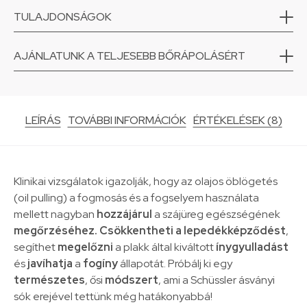
TULAJDONSÁGOK
AJÁNLATUNK A TELJESEBB BŐRÁPOLÁSÉRT
LEÍRÁS
TOVÁBBI INFORMÁCIÓK
ÉRTÉKELÉSEK (8)
Klinikai vizsgálatok igazolják, hogy az olajos öblögetés
(oil pulling) a fogmosás és a fogselyem használata
mellett nagyban
hozzájárul
a szájüreg egészségének
megőrzéséhez.
Csökkentheti a lepedékképződést
,
segíthet
megelőzni
a plakk által kiváltott
ínygyulladást
és
javíhatja
a
fogíny
állapotát. Próbálj ki egy
természetes
, ősi
módszert
, ami a Schüssler ásványi
sók erejével tettünk még hatákonyabbá!