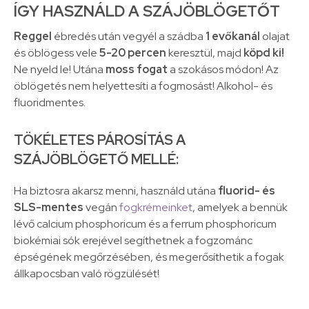
ÍGY HASZNÁLD A SZÁJÖBLÖGETŐT
Reggel
ébredés után vegyél a szádba
1 evőkanál
olajat
és öblögess vele
5-20 percen
keresztül, majd
köpd ki!
Ne nyeld le! Utána
moss fogat
a szokásos módon! Az
öblögetés nem helyettesíti a fogmosást! Alkohol- és
fluoridmentes.
TÖKÉLETES PÁROSÍTÁS A
SZÁJÖBLÖGETŐ MELLÉ:
Ha biztosra akarsz menni, használd utána
fluorid- és
SLS-mentes
vegán
fogkrémeinket
, amelyek a bennük
lévő calcium phosphoricum és a ferrum phosphoricum
biokémiai sók erejével segíthetnek a fogzománc
épségének megőrzésében, és megerősíthetik a fogak
állkapocsban való rögzülését!