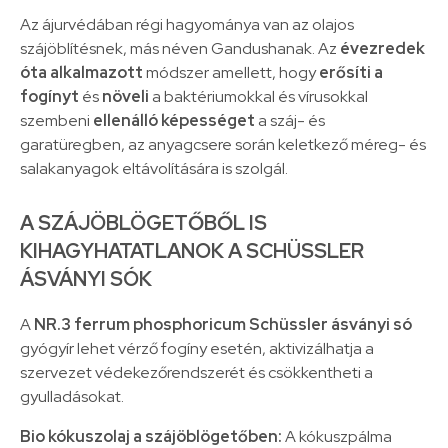
Az ájurvédában régi hagyománya van az olajos
szájöblítésnek, más néven Gandushanak. Az
évezredek
óta alkalmazott
módszer amellett, hogy
erősíti a
fogínyt
és
növeli
a baktériumokkal és vírusokkal
szembeni
ellenálló képességet
a száj- és
garatüregben, az anyagcsere során keletkező méreg- és
salakanyagok eltávolítására is szolgál.
A SZÁJÖBLÖGETŐBŐL IS
KIHAGYHATATLANOK A SCHÜSSLER
ÁSVÁNYI SÓK
A
NR.3 ferrum phosphoricum Schüssler ásványi só
gyógyír lehet vérző fogíny esetén, aktivizálhatja a
szervezet védekezőrendszerét és csökkentheti a
gyulladásokat.
Bio kókuszolaj a szájöblögetőben:
A kókuszpálma