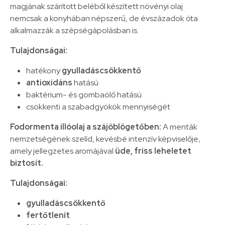
magjának szárított beléből készített növényi olaj
nemcsak a konyhában népszerű, de évszázadok óta
alkalmazzák a szépségápolásban is.
Tulajdonságai:
hatékony
gyulladáscsökkentő
antioxidáns
hatású
baktérium- és gombaölő hatású
csökkenti a szabadgyökök mennyiségét
Fodormenta illóolaj a szájöblögetőben:
A menták
nemzetségének szelíd, kevésbé intenzív képviselője,
amely jellegzetes aromájával
üde, friss leheletet
biztosít.
Tulajdonságai:
gyulladáscsökkentő
fertőtlenít