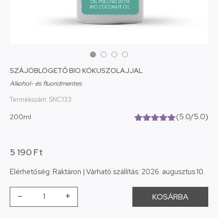
SZÁJÖBLÖGETŐ BIO KÓKUSZOLAJJAL
Alkohol- és fluoridmentes
Termékszám: SNC133
(5.0/5.0)
200ml
(5.0/5.0)
5 190
Ft
Elérhetőség:
Raktáron
|
Várható szállítás:
2026. augusztus 10.
-
+
KOSÁRBA