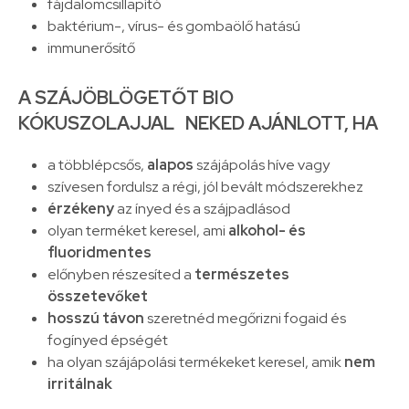
fájdalomcsillapító
baktérium-, vírus- és gombaölő hatású
immunerősítő
A SZÁJÖBLÖGETŐT BIO
KÓKUSZOLAJJAL NEKED AJÁNLOTT, HA
a többlépcsős,
alapos
szájápolás híve vagy
szívesen fordulsz a régi, jól bevált módszerekhez
érzékeny
az ínyed és a szájpadlásod
olyan terméket keresel, ami
alkohol- és
fluoridmentes
előnyben részesíted a
természetes
összetevőket
hosszú távon
szeretnéd megőrizni fogaid és
fogínyed épségét
ha olyan szájápolási termékeket keresel, amik
nem
irritálnak