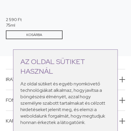
2 590
Ft
75ml
KOSÁRBA
AZ OLDAL SÜTIKET
HASZNÁL
IRATKOZZ FEL HÍRLEVELÜNKRE!
Az oldal sütiket és egyéb nyomkövető
technológiákat alkalmaz, hogy javítsa a
böngészési élményét, azzal hogy
FONTOS INFORMÁCIÓK
személyre szabott tartalmakat és célzott
hirdetéseket jelenít meg, és elemzi a
weboldalunk forgalmát, hogy megtudjuk
KAPCSOLAT
honnan érkeztek a látogatóink.