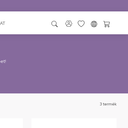
AT
et!
3 termék