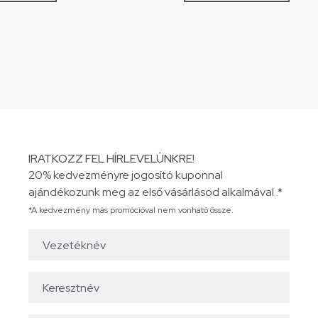
IRATKOZZ FEL HÍRLEVELÜNKRE!
20% kedvezményre jogosító kuponnal
ajándékozunk meg az első vásárlásod alkalmával .*
*A kedvezmény más promócióval nem vonható össze.