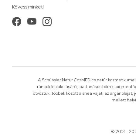
Kövess minket!
A Schüssler Natur CosMEDics natúr kozmetikumaib
ráncok kialakulásáról, pattanásos bőrről, pigment
ötvöztük, többek között a shea vajat, az argánolajat,
mellett hely
© 2013 – 20