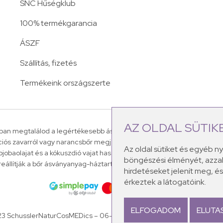
SNC Hűségklub
100% termékgarancia
ÁSZF
Szállítás, fizetés
Termékeink országszerte
AZ OLDAL SÜTIK
an megtalálod a legértékesebb ásványi sókat, amelyek a leggyakori
ációs zavarról vagy narancsbőr megjelenéséről.
A Dr.Schüssler-féle á
Az oldal sütiket és egyéb n
 jojobaolajat és a kókuszdió vajat használunk fel termékeink készítés
böngészési élményét, azzal
reállítják a bőr ásványanyag-háztartását, mely ezáltal egészséges, élett
hirdetéseket jelenít meg, 
érkeztek a látogatóink.
ELFOGADOM
ELUTA
23 SchusslerNaturCosMEDics –
06-70-7014849 –
info@schusslerkoz