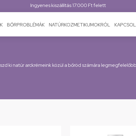
Ingyenes kiszállítás 17.000 Ft felett
K
BŐRPROBLÉMÁK
NATÚRKOZMETIKUMOKRÓL
KAPCSOL
zd ki natúr arckrémeink közül a bőröd számára legmegfelelőbb