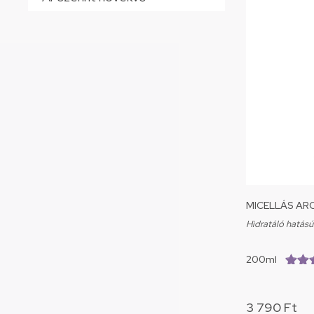
MICELLÁS ARC
Hidratáló hatás
200ml
(4.9/5
3 790
Ft