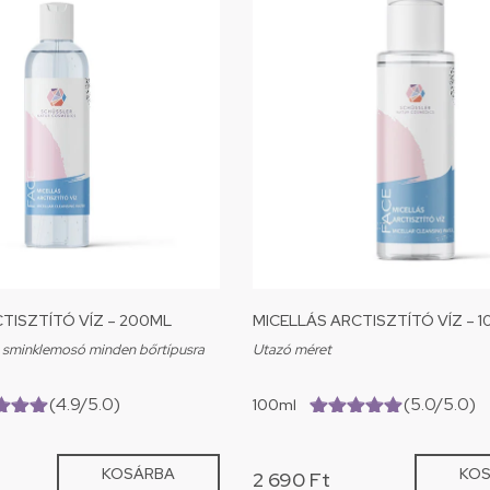
TISZTÍTÓ VÍZ – 200ML
MICELLÁS ARCTISZTÍTÓ VÍZ – 1
ú sminklemosó minden bőrtípusra
Utazó méret
(4.9/5.0)
(5.0/5.0)
100ml
.0)
(5.0/5.0)
KOSÁRBA
KO
2 690
Ft