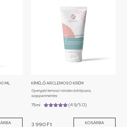
00 ML
KÍMÉLŐ ARCLEMOSÓ KRÉM
Gyengéd lemosó minden bőrtípusra,
szappanmentes
(4.9/5.0)
75ml
(4.9/5.0)
SÁRBA
KOSÁRBA
3 990
Ft