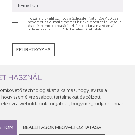
Hozzájárulok ahhoz, hogy a Schüssler Natur CosMEDics a
nevemet és e-mail címemet hírlevelezési céllal kezelje
és a részemre gazdasági reklámot is tartalmazó email
hírleveleket küldjön.
Adatkezelési tájékoztató
ET HASZNÁL
bb bőrproblémákra kínálnak megoldást: legyen szó
sványi sókat 100%-ban természetes alapanyagokkal
yomkövető technológiákat alkalmaz, hogy javítsa a
ekor. A Schüssler natúr krémek a maximális kényeztetés
 hogy személyre szabott tartalmakat és célzott
el teli lesz!
és elemzi a weboldalunk forgalmát, hogy megtudjuk honnan
SÍTOM
BEÁLLÍTÁSOK MEGVÁLTOZTATÁSA
metikumok.hu