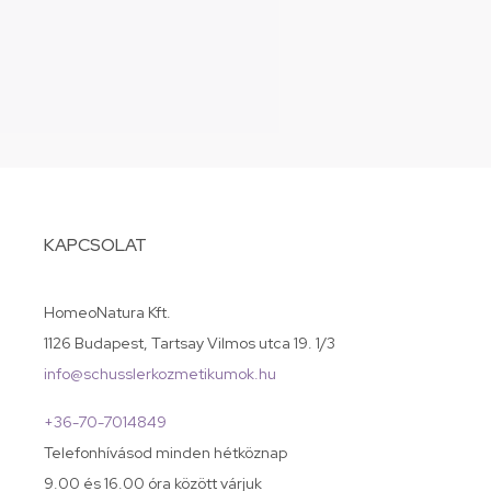
KAPCSOLAT
HomeoNatura Kft.
1126 Budapest, Tartsay Vilmos utca 19. 1/3
info@schusslerkozmetikumok.hu
+36-70-7014849
Telefonhívásod minden hétköznap
9.00 és 16.00 óra között várjuk