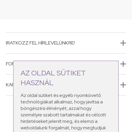
IRATKOZZ FEL HÍRLEVELÜNKRE!
FONTOS INFORMÁCIÓK
AZ OLDAL SÜTIKET
HASZNÁL
KAPCSOLAT
Az oldal sütiket és egyéb nyomkövető
technológiákat alkalmaz, hogy javítsa a
böngészési élményét, azzal hogy
személyre szabott tartalmakat és célzott
hirdetéseket jelenít meg, és elemzi a
weboldalunk forgalmát, hogy megtudjuk
A Schüssler Natur CosMEDics natúr kozmetikumaiban megtalálod a