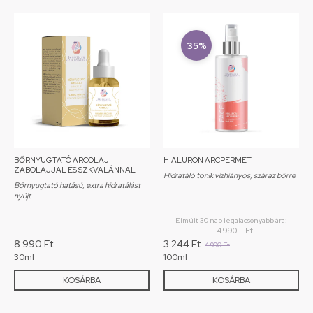
35%
BŐRNYUGTATÓ ARCOLAJ
HIALURON ARCPERMET
ZABOLAJJAL ÉS SZKVALÁNNAL
Hidratáló tonik vízhiányos, száraz bőrre
Bőrnyugtató hatású, extra hidratálást
nyújt
Elmúlt 30 nap legalacsonyabb ára:
4 990
Ft
8 990
Ft
3 244
Ft
4 990
Ft
30ml
100ml
KOSÁRBA
KOSÁRBA