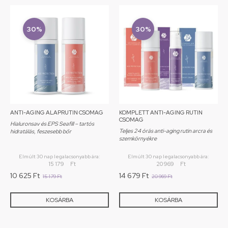
30%
30%
ANTI-AGING ALAPRUTIN CSOMAG
KOMPLETT ANTI-AGING RUTIN
CSOMAG
Hialuronsav és EPS Seafill – tartós
Teljes 24 órás anti-aging rutin arcra és
hidratálás, feszesebb bőr
szemkörnyékre
Elmúlt 30 nap legalacsonyabb ára:
Elmúlt 30 nap legalacsonyabb ára:
15 179
Ft
20 969
Ft
10 625
Ft
14 679
Ft
15 179
Ft
20 969
Ft
KOSÁRBA
KOSÁRBA