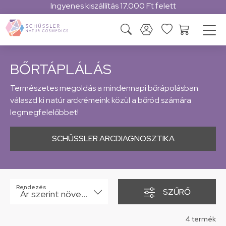
Ingyenes kiszállítás 17.000 Ft felett
BŐRTÁPLÁLÁS
Természetes megoldás a mindennapi bőrápolásban:
válaszd ki natúr arckrémeink közül a bőröd számára
legmegfelelőbbet!
SCHÜSSLER ARCDIAGNOSZTIKA
Rendezés
SZŰRŐ
Ár szerint növekvő
4 termék