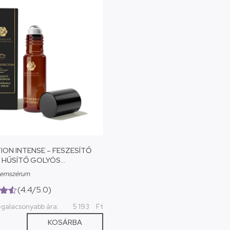
ION INTENSE – FESZESÍTŐ
 HŰSÍTŐ GOLYÓS
AL
zemszérum
(4.4/5.0)
0)
egalacsonyabb ára:
5 193
Ft
KOSÁRBA