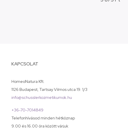
KAPCSOLAT
HomeoNatura Kft.
1126 Budapest, Tartsay Vilmos utca 19. 1/3
info@schusslerkozmetikumok.hu
+36-70-7014849
Telefonhívásod minden hétköznap
9.00 és 16.00 óra között várjuk