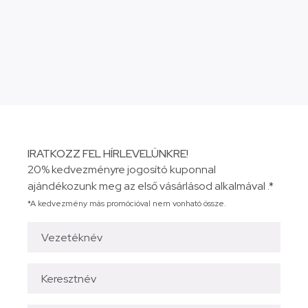
IRATKOZZ FEL HÍRLEVELÜNKRE!
20% kedvezményre jogosító kuponnal
ajándékozunk meg az első vásárlásod alkalmával .*
*A kedvezmény más promócióval nem vonható össze.