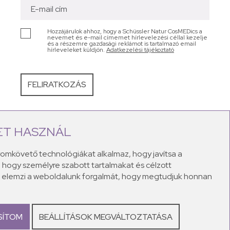
Hozzájárulok ahhoz, hogy a Schüssler Natur CosMEDics a
nevemet és e-mail címemet hírlevelezési céllal kezelje
és a részemre gazdasági reklámot is tartalmazó email
hírleveleket küldjön.
Adatkezelési tájékoztató
ET HASZNÁL
bb bőrproblémákra kínálnak megoldást: legyen szó
sványi sókat 100%-ban természetes alapanyagokkal
yomkövető technológiákat alkalmaz, hogy javítsa a
ekor. A Schüssler natúr krémek a maximális kényeztetés
 hogy személyre szabott tartalmakat és célzott
el teli lesz!
és elemzi a weboldalunk forgalmát, hogy megtudjuk honnan
SÍTOM
BEÁLLÍTÁSOK MEGVÁLTOZTATÁSA
metikumok.hu