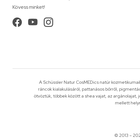
Kövess minket!
A Schüssler Natur CosMEDics natúr kozmetikumaib
ráncok kialakulásáról, pattanásos bőrről, pigment
ötvöztük, többek között a shea vajat, az argánolajat,
mellett hely
© 2013 – 20