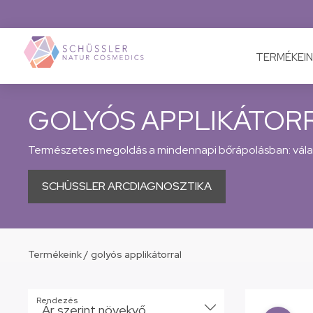
TERMÉKEIN
GOLYÓS APPLIKÁTOR
Természetes megoldás a mindennapi bőrápolásban: válas
SCHÜSSLER ARCDIAGNOSZTIKA
Termékeink
/
golyós applikátorral
Rendezés
Ár szerint növekvő