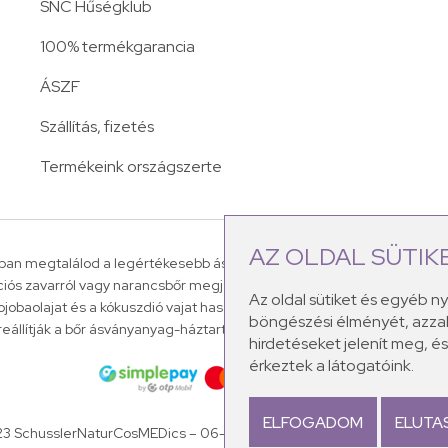
SNC Hűségklub
100% termékgarancia
ÁSZF
Szállítás, fizetés
Termékeink országszerte
AZ OLDAL SÜTIK
an megtalálod a legértékesebb ásványi sókat, amelyek a leggyakori
ációs zavarról vagy narancsbőr megjelenéséről.
A Dr.Schüssler-féle á
Az oldal sütiket és egyéb n
 jojobaolajat és a kókuszdió vajat használunk fel termékeink készítés
böngészési élményét, azzal
reállítják a bőr ásványanyag-háztartását, mely ezáltal egészséges, élett
hirdetéseket jelenít meg, 
érkeztek a látogatóink.
ELFOGADOM
ELUTA
23 SchusslerNaturCosMEDics –
06-70-7014849 –
info@schusslerkoz