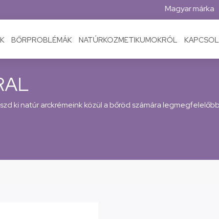
Magyar márka
K
BŐRPROBLÉMÁK
NATÚRKOZMETIKUMOKRÓL
KAPCSOL
RAL
zd ki natúr arckrémeink közül a bőröd számára legmegfelelőbb