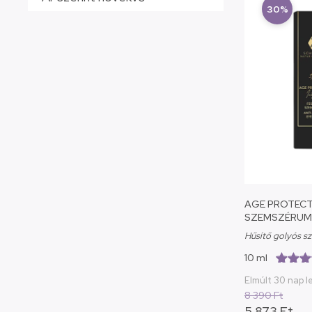
30%
AGE PROTECT
SZEMSZÉRUM
APPLIKÁTORR
Hűsítő golyós s
10 ml
(4.4/5.
Elmúlt 30 nap l
8 390
Ft
5 873
Ft