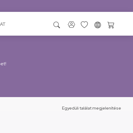
AT
et!
Egyedüli találat megjelenítése