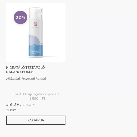
30%
HIDRATÁLÓ TESTÁPOLÓ
NARANCSBŐRRE
Hidratáló, feszesítő hatású
Elmúlt 30 nap legalacsonyabb ára:
5 590
Ft
3 913
Ft
5 590
Ft
200ml
KOSÁRBA