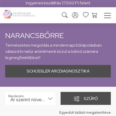
Ingyenes kiszállítás 17.000 Ft felett
NARANCSBŐRRE
Természetes megoldás a mindennapi bőrápolásban:
válaszd ki natúr arckrémeink közül a bőröd számára
legmegfelelőbbet!
SCHÜSSLER ARCDIAGNOSZTIKA
Rendezés
SZŰRŐ
Ár szerint növekvő
Egyedüli találat megjelenítése