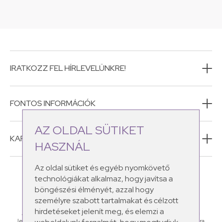
IRATKOZZ FEL HÍRLEVELÜNKRE!
FONTOS INFORMÁCIÓK
AZ OLDAL SÜTIKET
KAPCSOLAT
HASZNÁL
Az oldal sütiket és egyéb nyomkövető
technológiákat alkalmaz, hogy javítsa a
böngészési élményét, azzal hogy
személyre szabott tartalmakat és célzott
hirdetéseket jelenít meg, és elemzi a
A Schüssler Natur CosMEDics natúr kozmetikumaiban megtalálod a
legértékesebb ásványi sókat, amelyek a leggyakoribb bőrproblémákra