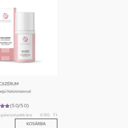
RCSZÉRUM
egű hialuronsavval
(5.0/5.0)
0)
egalacsonyabb ára:
6 190
Ft
KOSÁRBA