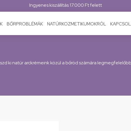
Ingyenes kiszállítás 17.000 Ft felett
K
BŐRPROBLÉMÁK
NATÚRKOZMETIKUMOKRÓL
KAPCSOL
zd ki natúr arckrémeink közül a bőröd számára legmegfelelőbb