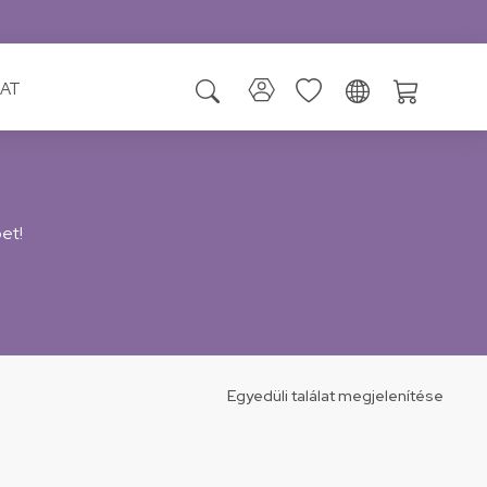
AT
et!
Egyedüli találat megjelenítése