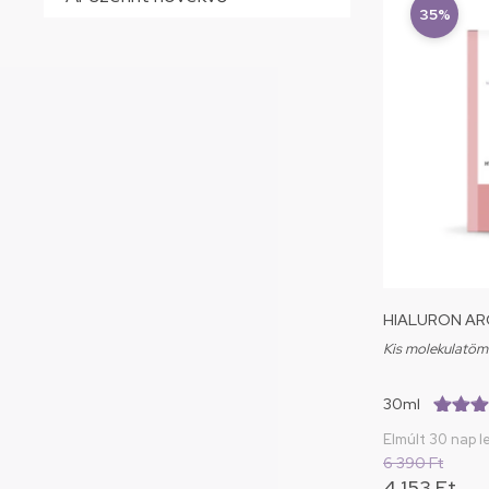
35%
HIALURON A
Kis molekulatöm
30ml
(5.0/5.
Elmúlt 30 nap l
6 390
Ft
4 153
Ft