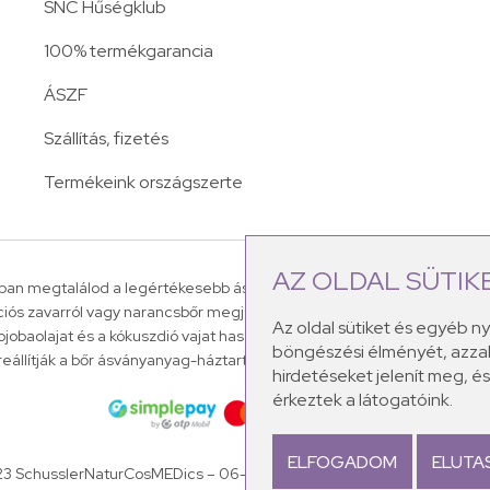
SNC Hűségklub
100% termékgarancia
ÁSZF
Szállítás, fizetés
Termékeink országszerte
AZ OLDAL SÜTIK
an megtalálod a legértékesebb ásványi sókat, amelyek a leggyakori
ációs zavarról vagy narancsbőr megjelenéséről.
A Dr.Schüssler-féle á
Az oldal sütiket és egyéb n
 jojobaolajat és a kókuszdió vajat használunk fel termékeink készítés
böngészési élményét, azzal
reállítják a bőr ásványanyag-háztartását, mely ezáltal egészséges, élett
hirdetéseket jelenít meg, 
érkeztek a látogatóink.
ELFOGADOM
ELUTA
23 SchusslerNaturCosMEDics –
06-70-7014849 –
info@schusslerkoz