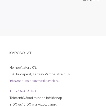
KAPCSOLAT
HomeoNatura Kft.
1126 Budapest, Tartsay Vilmos utca 19. 1/3
info@schusslerkozmetikumok.hu
+36-70-7014849
Telefonhívásod minden hétköznap
9.00 és 16.00 óra között várjuk