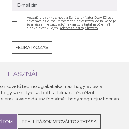
Hozzájárulok ahhoz, hogy a Schüssler Natur CosMEDics a
nevemet és e-mail címemet hírlevelezési céllal kezelje
és a részemre gazdasági reklámot is tartalmazó email
hírleveleket küldjön.
Adatkezelési tájékoztató
ET HASZNÁL
bb bőrproblémákra kínálnak megoldást: legyen szó
sványi sókat 100%-ban természetes alapanyagokkal
yomkövető technológiákat alkalmaz, hogy javítsa a
ekor. A Schüssler natúr krémek a maximális kényeztetés
 hogy személyre szabott tartalmakat és célzott
el teli lesz!
és elemzi a weboldalunk forgalmát, hogy megtudjuk honnan
SÍTOM
BEÁLLÍTÁSOK MEGVÁLTOZTATÁSA
metikumok.hu