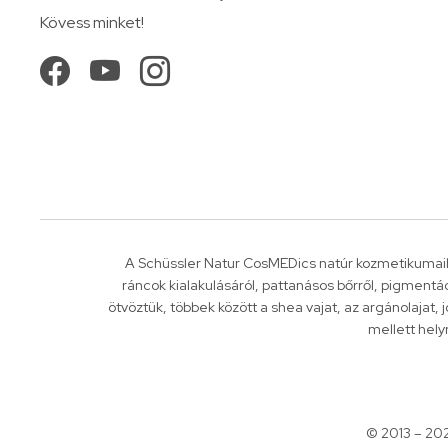
Kövess minket!
A Schüssler Natur CosMEDics natúr kozmetikumaib
ráncok kialakulásáról, pattanásos bőrről, pigment
ötvöztük, többek között a shea vajat, az argánolajat,
mellett hely
© 2013 – 20