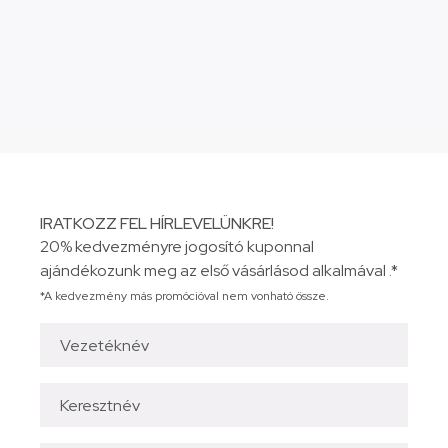
IRATKOZZ FEL HÍRLEVELÜNKRE!
20% kedvezményre jogosító kuponnal
ajándékozunk meg az első vásárlásod alkalmával .*
*A kedvezmény más promócióval nem vonható össze.