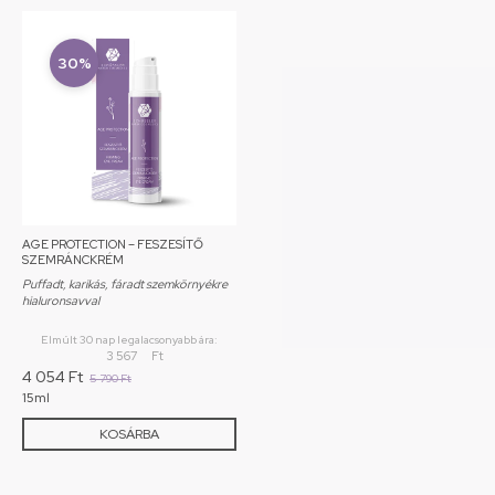
30%
AGE PROTECTION – FESZESÍTŐ
SZEMRÁNCKRÉM
Puffadt, karikás, fáradt szemkörnyékre
hialuronsavval
Elmúlt 30 nap legalacsonyabb ára:
3 567
Ft
4 054
Ft
5 790
Ft
15ml
KOSÁRBA