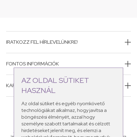
IRATKOZZ FEL HÍRLEVELÜNKRE!
FONTOS INFORMÁCIÓK
AZ OLDAL SÜTIKET
KAPCSOLAT
HASZNÁL
Az oldal sütiket és egyéb nyomkövető
technológiákat alkalmaz, hogy javítsa a
böngészési élményét, azzal hogy
személyre szabott tartalmakat és célzott
hirdetéseket jelenít meg, és elemzi a
A Schüssler Natur CosMEDics natúr kozmetikumaiban megtalálod a
legértékesebb ásványi sókat, amelyek a leggyakoribb bőrproblémákra