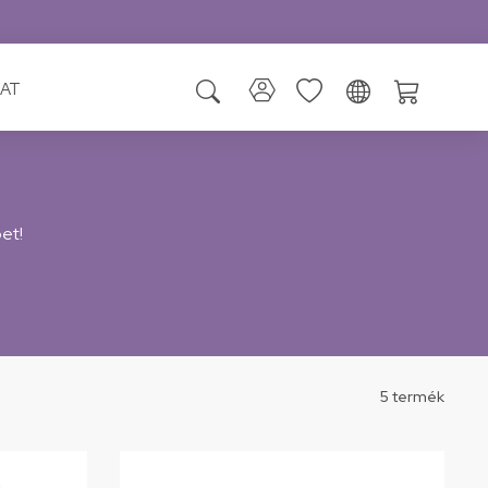
AT
et!
5 termék