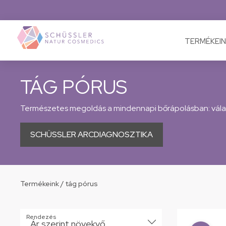
TERMÉKEIN
TÁG PÓRUS
Természetes megoldás a mindennapi bőrápolásban: válas
SCHÜSSLER ARCDIAGNOSZTIKA
Termékeink
/
tág pórus
Rendezés
Ár szerint növekvő