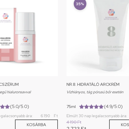
35%
RCSZÉRUM
NR.8. HIDRATÁLÓ ARCKRÉM
egű hialuronsavval
Vízhiányos, tág pórusú bőr esetén
(5.0/5.0)
(4.9/5.0)
75ml
0)
(4.9/5.0)
egalacsonyabb ára:
6 190
Ft
Elmúlt 30 nap legalacsonyabb ára:
4 190
Ft
KOSÁRBA
KO
2 723
Ft