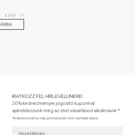
4 990
Ft
SÁRBA
IRATKOZZ FEL HÍRLEVELÜNKRE!
20% kedvezményre jogosító kuponnal
ajándékozunk meg az első vásárlásod alkalmával .*
*A kedvezmény más promócióval nem vonható össze.