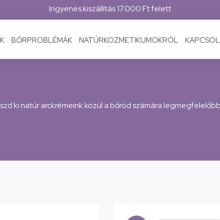
Ingyenes kiszállítás 17.000 Ft felett
K
BŐRPROBLÉMÁK
NATÚRKOZMETIKUMOKRÓL
KAPCSOL
zd ki natúr arckrémeink közül a bőröd számára legmegfelelőbb