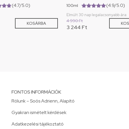
(4.7/5.0)
(4.9/5.0)
100ml
0)
(4.9/5.0)
Elmúlt 30 nap legalacsonyabb ára:
4 990
Ft
KOSÁRBA
KO
3 244
Ft
FONTOS INFORMÁCIÓK
Rólunk – Soós Adrienn, Alapító
Gyakran ismételt kérdések
Adatkezelési tájékoztató