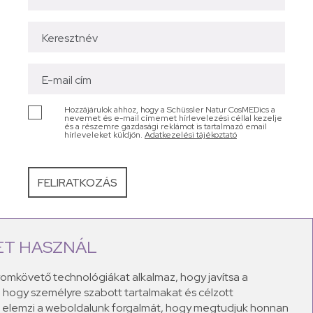
Hozzájárulok ahhoz, hogy a Schüssler Natur CosMEDics a
nevemet és e-mail címemet hírlevelezési céllal kezelje
és a részemre gazdasági reklámot is tartalmazó email
hírleveleket küldjön.
Adatkezelési tájékoztató
ET HASZNÁL
bb bőrproblémákra kínálnak megoldást: legyen szó
sványi sókat 100%-ban természetes alapanyagokkal
yomkövető technológiákat alkalmaz, hogy javítsa a
ekor. A Schüssler natúr krémek a maximális kényeztetés
 hogy személyre szabott tartalmakat és célzott
el teli lesz!
és elemzi a weboldalunk forgalmát, hogy megtudjuk honnan