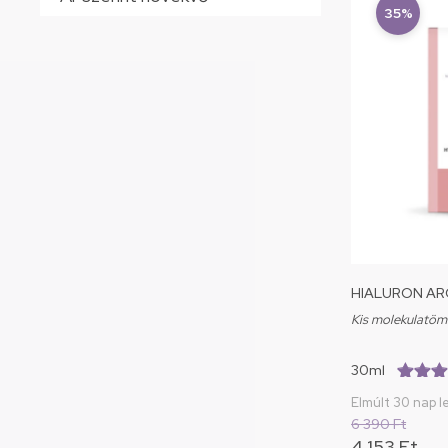
35%
HIALURON A
Kis molekulatöm
30ml
(5.0/5.
Elmúlt 30 nap l
6 390
Ft
4 153
Ft