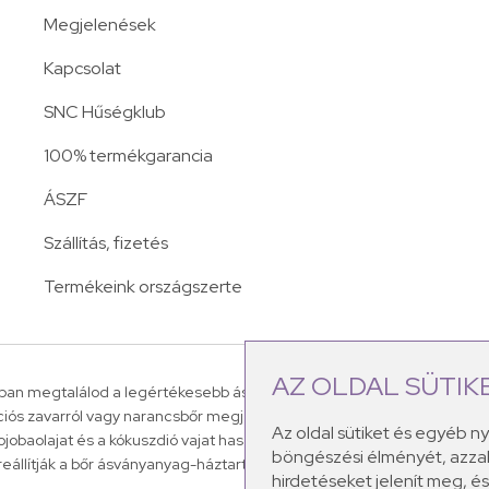
Megjelenések
Kapcsolat
SNC Hűségklub
100% termékgarancia
ÁSZF
Szállítás, fizetés
Termékeink országszerte
AZ OLDAL SÜTIK
an megtalálod a legértékesebb ásványi sókat, amelyek a leggyakori
ációs zavarról vagy narancsbőr megjelenéséről.
A Dr.Schüssler-féle á
Az oldal sütiket és egyéb n
 jojobaolajat és a kókuszdió vajat használunk fel termékeink készítés
böngészési élményét, azzal
reállítják a bőr ásványanyag-háztartását, mely ezáltal egészséges, élett
hirdetéseket jelenít meg, 