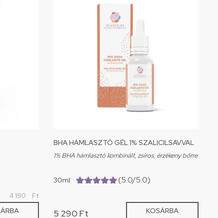
BHA HÁMLASZTÓ GÉL 1% SZALICILSAVVAL
1% BHA hámlasztó kombinált, zsíros, érzékeny bőrre
(5.0/5.0)
30ml
(5.0/5.0)
4 190
Ft
SÁRBA
KOSÁRBA
5 290
Ft