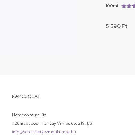
100ml
(4.7/5.
5 590
Ft
KAPCSOLAT
HomeoNatura Kft.
1126 Budapest, Tartsay Vilmos utca 19. 1/3
info@schusslerkozmetikumok.hu