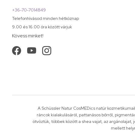
+36-70-7014849
Telefonhívásod minden hétköznap
9.00 és 16.00 óra között várjuk
Kövess minket!
A Schüssler Natur CosMEDics natúr kozmetikumaib
ráncok kialakulásáról, pattanásos bőrről, pigment
ötvöztük, többek között a shea vajat, az argánolajat,
mellett hely